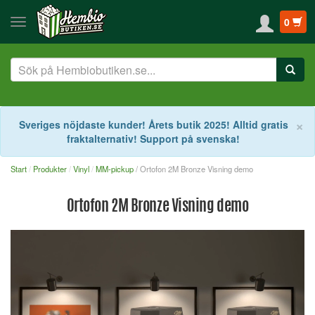
0
S
×
Sveriges nöjdaste kunder! Årets butik 2025! Alltid gratis
fraktalternativ! Support på svenska!
Start
Produkter
Vinyl
MM-pickup
/ Ortofon 2M Bronze Visning demo
Ortofon 2M Bronze Visning demo