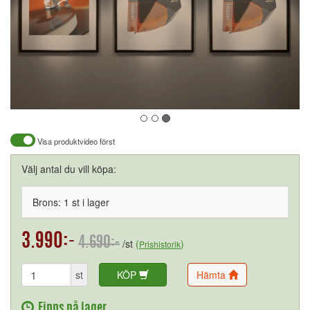
Visa produktvideo först
Välj antal du vill köpa:
Brons: 1 st i lager
3.990:-
4.690:-
/st
(
)
Prishistorik
st
KÖP
Hämta
Finns på lager