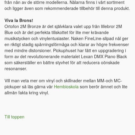
från nån av de större modellerna. Nålarna finns i vårt sortiment
och ligger även som rekommenderade tillbehör till denna produkt.
Viva la Brons!
Ortofon 2M Bronze är det självklara valet upp från lillebror 2M
Blue och är det perfekta tillskottet för lite mer krävande
musikstycken och vinylentusiaster. Naken FineLine-slipad nål ger
en riktigt stadig spårningsförmåga och klarar av högre frekvenser
med mindre distorsioner. Pickuphuset har fått en uppgradering i
form av det revolutionerande materialet Lexan DMX Piano Black
som säkerställer en bättre styvhet för att reducera oönskade
resonanser.
Vill man veta mer om vinyl och skillnader mellan MM-och MC-
pickuper så läs gärna vår
Hembioskola
som berör ämnet och lite
allmän fakta kring vinyl.
Till toppen