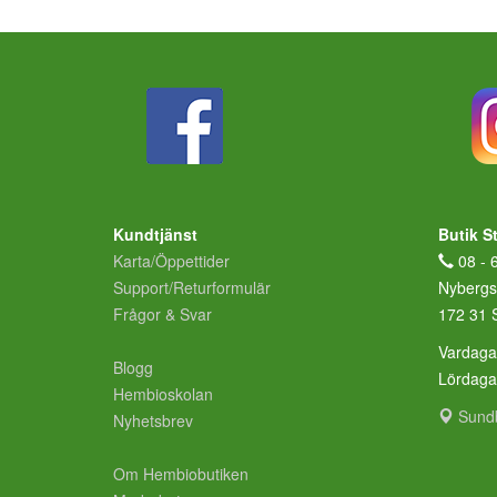
Kundtjänst
Butik S
Karta/Öppettider
08 - 
Support/Returformulär
Nybergs
Frågor & Svar
172 31 
Vardaga
Blogg
Lördag
Hembioskolan
Sund
Nyhetsbrev
Om Hembiobutiken