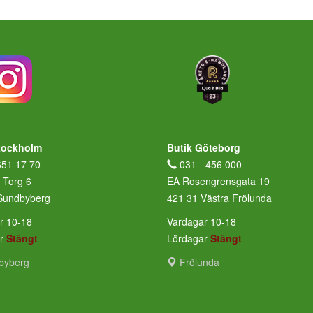
tockholm
Butik Göteborg
651 17 70
031 - 456 000
 Torg 6
EA Rosengrensgata 19
Sundbyberg
421 31 Västra Frölunda
r 10-18
Vardagar 10-18
ar
Stängt
Lördagar
Stängt
byberg
Frölunda