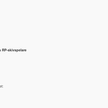
s RP-skivspelare
et: