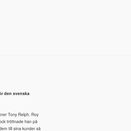
 för den svenska
rtner Tony Relph. Roy
Dock tröttnade han på
em till sina kunder så