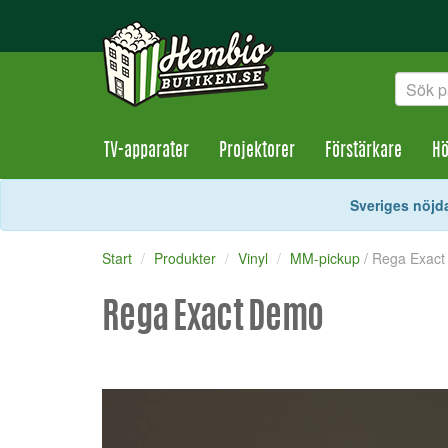
TV-apparater
Projektorer
Förstärkare
Hö
Sveriges nöjda
Start
Produkter
Vinyl
MM-pickup
/ Rega Exac
Rega Exact Demo