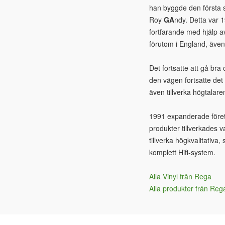
han byggde den första s
Roy
GA
ndy. Detta var 
fortfarande med hjälp a
förutom i England, även
Det fortsatte att gå bra
den vägen fortsatte det
även tillverka högtalare
1991 expanderade företa
produkter tillverkades v
tillverka högkvalitativa
komplett Hifi-system.
Alla Vinyl från Rega
Alla produkter från Reg