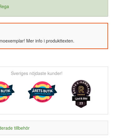
 Rega
emoexemplar! Mer info i produkttexten.
Sveriges nöjdaste kunder!
rade tillbehör