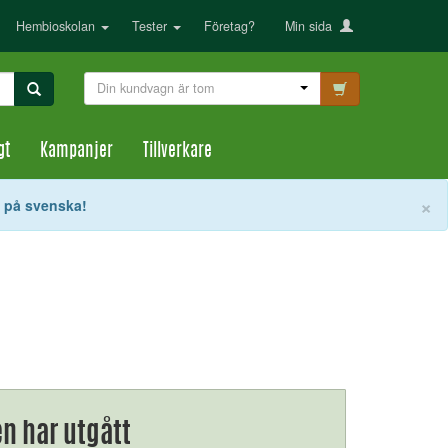
Hembioskolan
Tester
Företag?
Min sida
Din kundvagn är tom
gt
Kampanjer
Tillverkare
S
×
t på svenska!
n har utgått