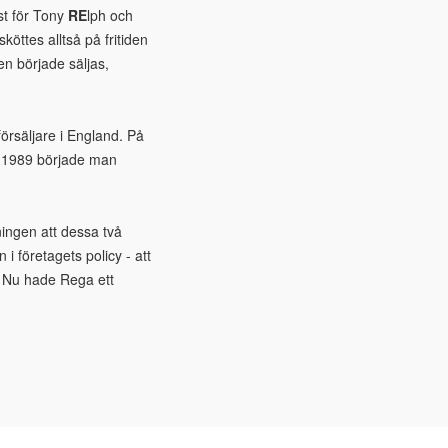
st för Tony
RE
lph och
öttes alltså på fritiden
en började säljas,
försäljare i England. På
e. 1989 började man
ningen att dessa två
i företagets policy - att
a. Nu hade Rega ett