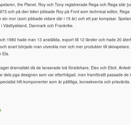
pelaren, the Planet. Roy och Tony registrerade Rega och Rega står ju
1973 och på den tiden jobbade Roy på Ford som technical editor, Rega sk
v sin mor (som jobbade vidare där i 15 år) och ett par kompisar. Spelar
 i Västtyskland, Danmark och Frankrike.
 och 1980 hade man 13 anställda, export till 12 länder och hade 20 åter
 och snart började man utveckla mer och mer produkter till skivspelar
n Ela.
get dramatiskt då de lanserade två förstärkare, Elex och Elicit. Anled
ar dels pga designen som var efterfrågad, men framförallt passade de in 
, specialist hifi-komponenter som är pålitliga, konsekventa och prisvärd
a