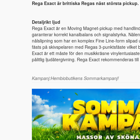
Rega Exact är brittiska Regas näst största pickup.
Detaljrikt ljud
Rega Exact är en Moving Magnet-pickup med handlind
garanterar korrekt kanalbalans och signalstyrka. Nålen
nålslipning som har en komplex Fine Line-form slipad u
fästs på skivspelaren med Regas 3-punktsfäste vilket bidr
Exact är ett måste för den musikkräsne vinylentusiast
pålitlig ljudåtergivning. Rega Exact rekommenderas til
Kampanj:Hembiobutikens Sommarkampanj!