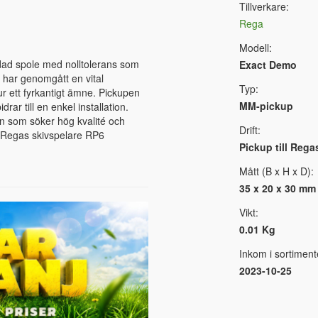
Tillverkare:
Rega
Modell:
ad spole med nolltolerans som
Exact Demo
 har genomgått en vital
Typ:
r ett fyrkantigt ämne. Pickupen
MM-pickup
ar till en enkel installation.
en som söker hög kvalité och
Drift:
l Regas skivspelare RP6
Pickup till Rega
Mått (B x H x D):
35 x 20 x 30 mm
Vikt:
0.01 Kg
Inkom i sortiment
2023-10-25