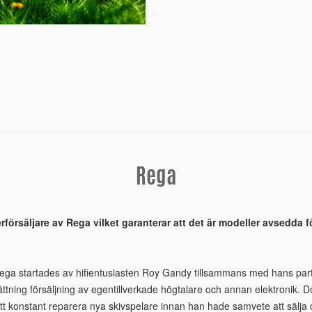
Rega
erförsäljare av Rega vilket garanterar att det är modeller avsedda
 Rega startades av hifientusiasten Roy Gandy tillsammans med hans pa
ättning försäljning av egentillverkade högtalare och annan elektronik. 
tt konstant reparera nya skivspelare innan han hade samvete att sälja d