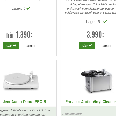
"EISA Award 2025/2026 belönad Plug &
skivspelare med Pick it MM E picku
Lager: 5
elektronisk varvtalsjustering, gedigen
väldämpad skivtallrik samt 8.6-tums to
Lager: 5+
1.390:-
3.990:-
från
KÖP
Jämför
KÖP
Jämför
o-Ject Audio Debut PRO B
Pro-Ject Audio Vinyl Cleane
:
Köpte denna för att få True
agnus H
2 recensioner
lanced XLR utgång som jag har