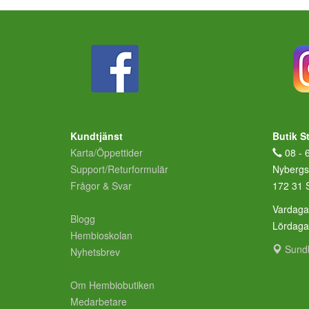
Kundtjänst
Butik S
Karta/Öppettider
08 - 
Support/Returformulär
Nybergs
Frågor & Svar
172 31 
Vardaga
Blogg
Lördag
Hembioskolan
Sund
Nyhetsbrev
Om Hembiobutiken
Medarbetare