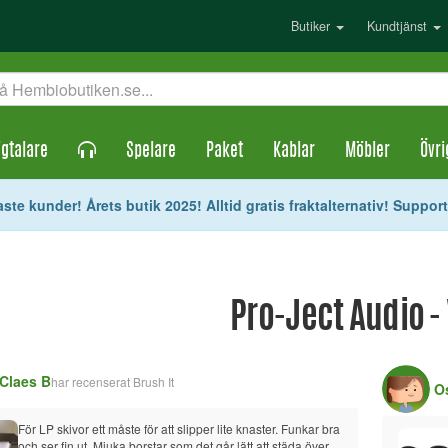
Butiker
Kundtjänst
gtalare
Spelare
Paket
Kablar
Möbler
Övri
ste kunder! Årets butik 2025! Alltid gratis fraktalternativ! Suppor
Pro-Ject Audio - 
Claes B
har recenserat
Brush It
O
För LP skivor ett måste för att slipper lite knaster. Funkar bra 
och ser fin ut. Mjuka borstar som det går lätt att städa över 