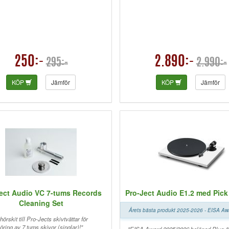
250:-
2.890:-
295:-
2.990:-
KÖP
Jämför
KÖP
Jämför
ect Audio VC 7-tums Records
Pro-Ject Audio E1.2 med Pick
Cleaning Set
Årets bästa produkt 2025-2026 - EISA A
hörskit till Pro-Jects skivtvättar för
öring av 7 tums skivor (singlar)!"