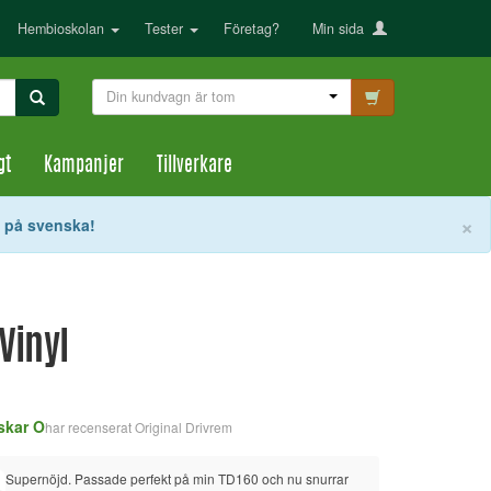
Hembioskolan
Tester
Företag?
Min sida
Din kundvagn är tom
gt
Kampanjer
Tillverkare
S
×
t på svenska!
Vinyl
skar O
Erik W
har recenserat
Original Drivrem
h
Supernöjd. Passade perfekt på min TD160 och nu snurrar 
Enkel