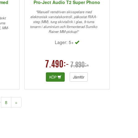
 med
Pro-Ject Audio T2 Super Phono
"Manuell remdriven skivspelare med
elektronisk varvtalskontroll, påkostat RIAA-
änkt
steg (MM), tung skivtallrik i glas, 9-tums
tums
tonarm i aluminium och förmonterad Sumiko
0L MM-
Rainer MM-pickup!"
Lager: 5+
7.490:-
7.890:-
KÖP
Jämför
8
»