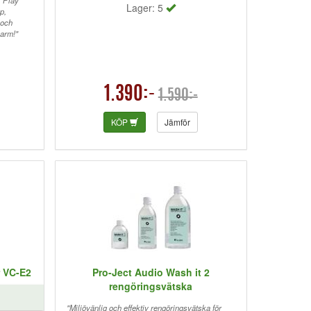
 Play
Lager: 5
p,
 och
narm!"
1.390:-
1.590:-
KÖP
Jämför
r VC-E2
Pro-Ject Audio Wash it 2
rengöringsvätska
"Miljövänlig och effektiv rengöringsvätska för