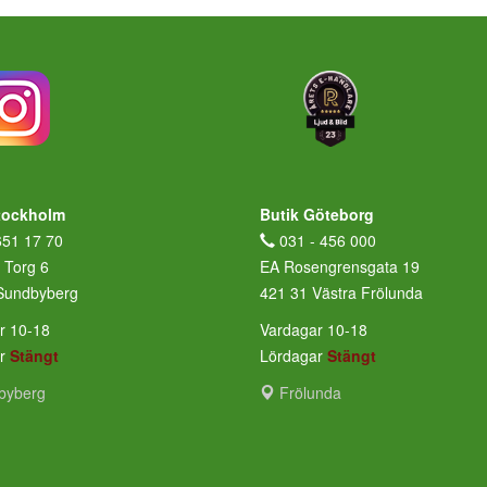
tockholm
Butik Göteborg
651 17 70
031 - 456 000
 Torg 6
EA Rosengrensgata 19
Sundbyberg
421 31 Västra Frölunda
r 10-18
Vardagar 10-18
ar
Stängt
Lördagar
Stängt
byberg
Frölunda