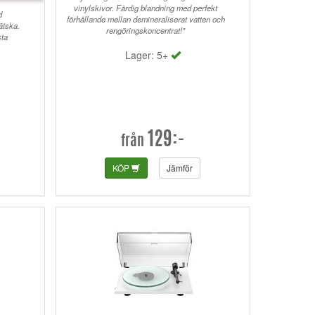
vinylskivor. Färdig blandning med perfekt
d
förhållande mellan demineraliserat vatten och
ätska.
rengöringskoncentrat!"
sta
Lager: 5+
129:-
från
KÖP
Jämför