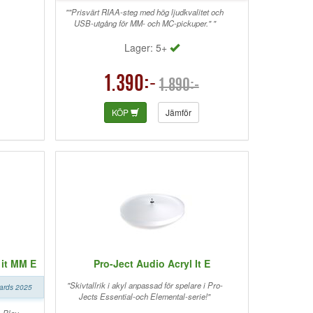
""Prisvärt RIAA-steg med hög ljudkvalitet och
USB-utgång för MM- och MC-pickuper." "
Lager: 5+
1.390:-
1.890:-
KÖP
Jämför
 it MM E
Pro-Ject Audio Acryl It E
"Skivtallrik i akyl anpassad för spelare i Pro-
wards 2025
Jects Essential-och Elemental-serie!"