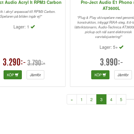
ct Audio Acryl It RPM3 Carbon
Pro-Ject Audio E1 Phono
AT3600L
rik i akryl anpassad till RPM3 Carbon.
Spelaren på bilden ingår ej!"
"Plug & Play skivspelare med genomt
konstruktion, inbyggt RIAA-steg, 8.6-
Lager: 1
lättviktstonarm, Audio-Technica AT360
pickup och nål samt elektronisk
varvtalsjustering!"
Lager: 5+
3.290:-
3.990:-
3.790:-
KÖP
Jämför
KÖP
Jämför
(current)
«
1
2
3
4
5