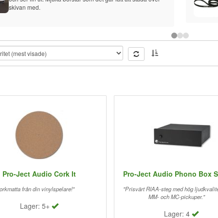
skivan med.
Pro-Ject Audio Cork It
Pro-Ject Audio Phono Box S
orkmatta från din vinylspelare!"
"Prisvärt RIAA-steg med hög ljudkvalite
MM- och MC-pickuper."
Lager: 5+
Lager: 4