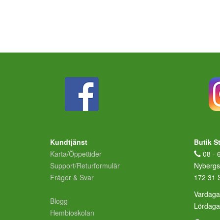
Kundtjänst
Butik S
Karta/Öppettider
08 - 
Support/Returformulär
Nybergs
Frågor & Svar
172 31 
Vardaga
Blogg
Lördag
Hembioskolan