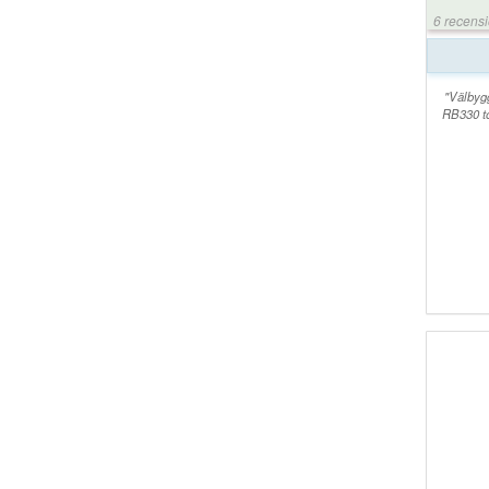
6 recens
"Välbyg
RB330 to