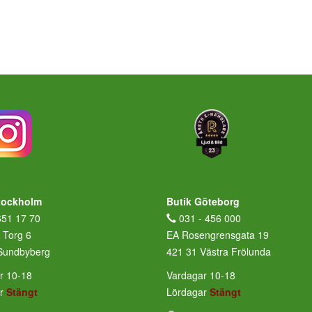
tockholm
Butik Göteborg
651 17 70
031 - 456 000
 Torg 6
EA Rosengrensgata 19
Sundbyberg
421 31 Västra Frölunda
r 10-18
Vardagar 10-18
ar
Stängt
Lördagar
Stängt