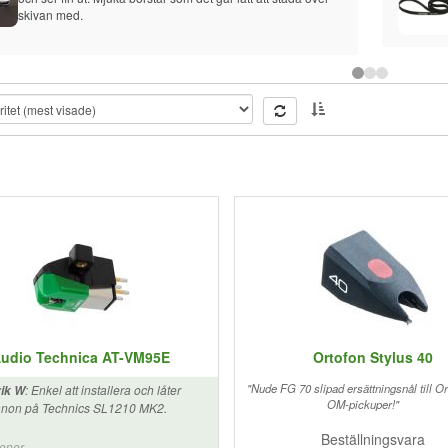
skivan med.
udio Technica AT-VM95E
Ortofon Stylus 40
"Nude FG 70 slipad ersättningsnål till O
:
Enkel att installera och låter
ik W
OM-pickuper!"
non på Technics SL1210 MK2.
Beställningsvara
ioner