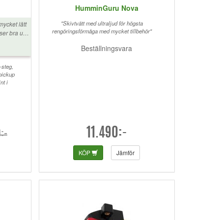
HumminGuru Nova
"Skivtvätt med ultraljud för högsta
mycket lätt
rengöringsförmåga med mycket tillbehör"
ser bra ut,
ändra
Beställningsvara
 av och
te meckigt,
 spela i
-steg,
pickup
 till.
nt i
11.490:-
:-
KÖP
Jämför