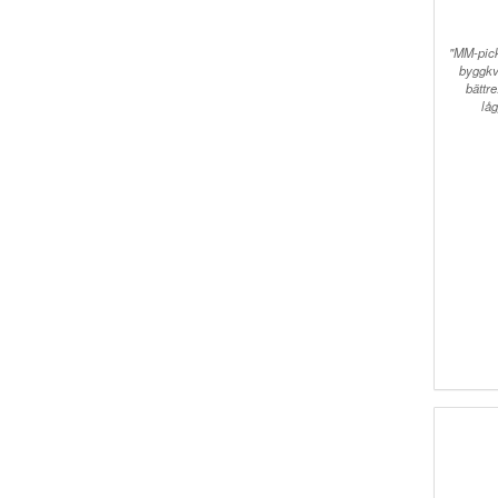
"MM-pick
byggkva
bättr
lå