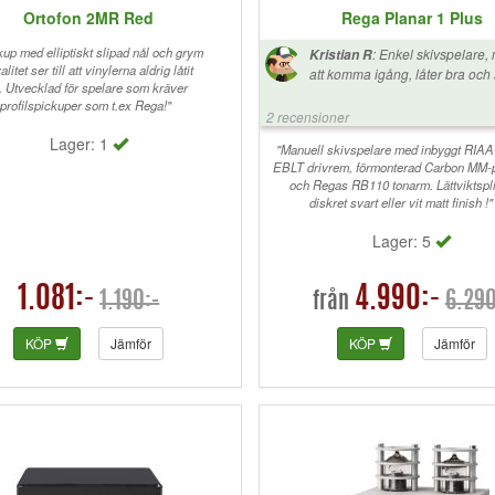
Ortofon 2MR Red
Rega Planar 1 Plus
up med elliptiskt slipad nål och grym
:
Enkel skivspelare, 
Kristian R
litet ser till att vinylerna aldrig låtit
att komma igång, låter bra och 
e. Utvecklad för spelare som kräver
är hittills mycket nöjd. För att 
gprofilspickuper som t.ex Rega!"
hastighet måste tallriken lyftas
2 recensioner
drivremmen ändras manuellt, li
Lager: 1
så om man är intresserad av att
"Manuell skivspelare med inbyggt RIAA
EBLT drivrem, förmonterad Carbon MM-
45rpm kan det vara bra att känna
och Regas RB110 tonarm. Lättviktspli
diskret svart eller vit matt finish !"
Lager: 5
1.081:-
4.990:-
1.190:-
6.290
från
KÖP
Jämför
KÖP
Jämför