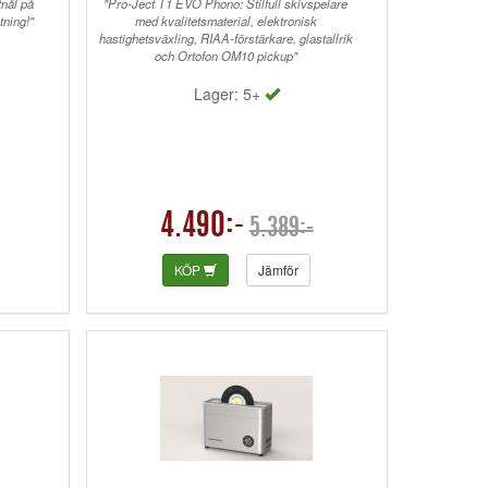
tnål på
"Pro-Ject T1 EVO Phono: Stilfull skivspelare
tning!"
med kvalitetsmaterial, elektronisk
hastighetsväxling, RIAA-förstärkare, glastallrik
och Ortofon OM10 pickup"
Lager: 5+
4.490:-
5.389:-
KÖP
Jämför