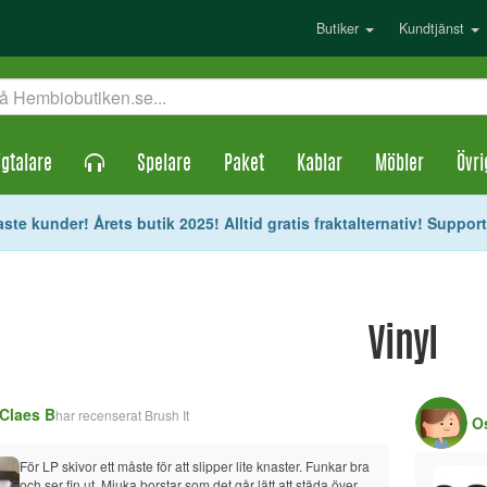
Butiker
Kundtjänst
gtalare
Spelare
Paket
Kablar
Möbler
Övri
ste kunder! Årets butik 2025! Alltid gratis fraktalternativ! Suppor
Vinyl
Claes B
har recenserat
Brush It
O
För LP skivor ett måste för att slipper lite knaster. Funkar bra 
och ser fin ut. Mjuka borstar som det går lätt att städa över 