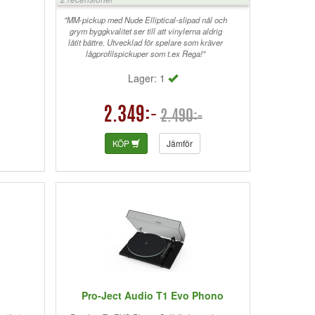
"MM-pickup med Nude Elliptical-slipad nål och
grym byggkvalitet ser till att vinylerna aldrig
låtit bättre. Utvecklad för spelare som kräver
lågprofilspickuper som t.ex Rega!"
Lager: 1
2.349:-
2.490:-
KÖP
Jämför
Pro-Ject Audio T1 Evo Phono