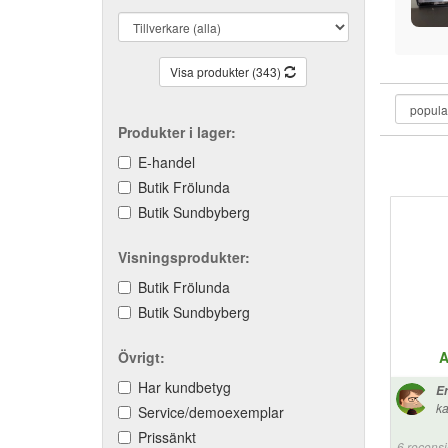
Visa produkter (343)
Produkter i lager:
E-handel
Butik Frölunda
Butik Sundbyberg
Visningsprodukter:
Butik Frölunda
Butik Sundbyberg
Övrigt:
A
Har kundbetyg
Er
ka
Service/demoexemplar
Prissänkt
6 recens