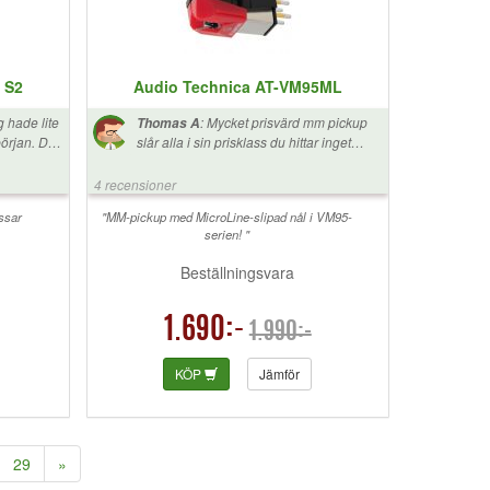
 S2
Audio Technica AT-VM95ML
g hade lite
:
Mycket prisvärd mm pickup
Thomas A
an. Det
slår alla i sin prisklass du hittar inget
ra
bättre för dessa pengarna. Klangmässigt
neutral mycket fint mellan register.
4 recensioner
ssar
"MM-pickup med MicroLine-slipad nål i VM95-
serien! "
Beställningsvara
1.690:-
1.990:-
KÖP
Jämför
29
»