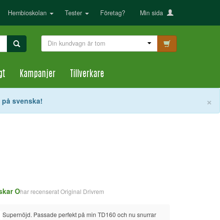
Hembioskolan
Tester
Företag?
Min sida
Din kundvagn är tom
gt
Kampanjer
Tillverkare
S
×
t på svenska!
skar O
Erik W
har recenserat
Original Drivrem
h
Supernöjd. Passade perfekt på min TD160 och nu snurrar 
Enkel