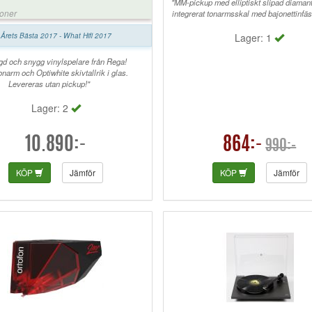
"MM-pickup med elliptiskt slipad diaman
ioner
integrerat tonarmsskal med bajonettinfäs
Årets Bästa 2017 - What Hifi 2017
Lager: 1
gd och snygg vinylspelare från Rega!
narm och Optiwhite skivtallrik i glas.
Levereras utan pickup!"
Lager: 2
10.890:-
864:-
990:-
KÖP
Jämför
KÖP
Jämför