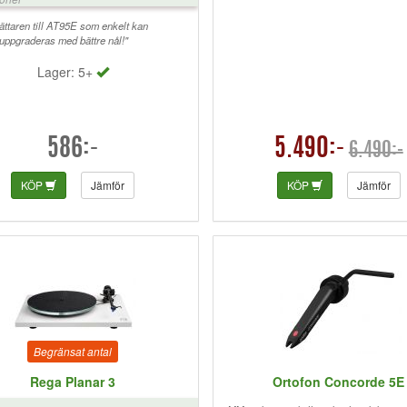
ättaren till AT95E som enkelt kan
uppgraderas med bättre nål!"
Lager: 5+
586:-
5.490:-
6.490:-
KÖP
Jämför
KÖP
Jämför
Begränsat antal
Rega Planar 3
Ortofon Concorde 5E