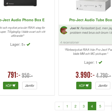
o-Ject Audio Phono Box E
Pro-Ject Audio Tube Box
t och mycket prisvärt RIAA-steg för
:
Fantastiskt ljud, men ja
Joel N
per. Tillgänglig i både svart och vitt
problem med brus och brum i börj
utförande!"
gick enkelt att lösa med en ext
jordkabel. Nu är den tyst och låter riktigt
4 recensioner
Lager: 5+
bra!
"Rörbestyckat RIAA från Pro-Ject! Pa
både MM och MC-pickuper."
Lager: 1
791:-
3.990:-
950:-
4.790:-
KÖP
Jämför
KÖP
Jämför
(current)
«
1
2
3
4
5