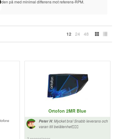
den på med minimal differens mot referens-RPM.
MK2.
12
24
48
Ortofon 2MR Blue
rtofons
:
Mycket bra! Snabb leverans och
Peter H
varan till belåtenhet👍🏻😀
2 recensioner