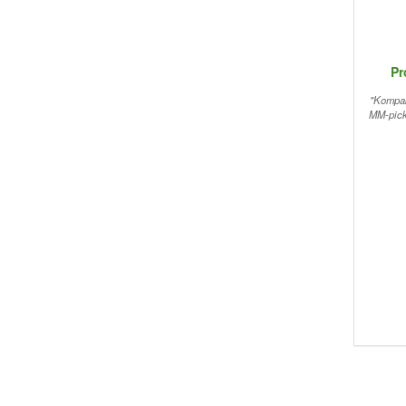
Pr
"Kompak
MM-picku