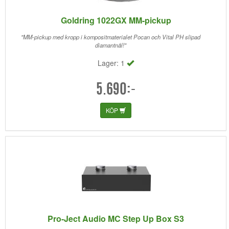
Goldring 1022GX MM-pickup
"MM-pickup med kropp i kompositmaterialet Pocan och Vital PH slipad
diamantnål!"
Lager: 1
5.690:-
KÖP
Pro-Ject Audio MC Step Up Box S3