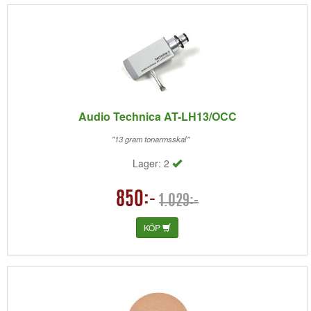
Audio Technica AT-LH13/OCC
"13 gram tonarmsskal"
Lager: 2
850:-
1.029:-
KÖP