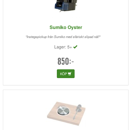
Sumiko Oyster
"Instegspickup från Sumiko med sfäriskt slipad nål!"
Lager: 5+
850:-
KÖP