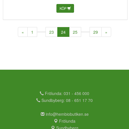
KÖP
(current)
«
1
23
24
25
29
»
Frölunda: 031 - 456 000
Sundbyberg: 08 - 651 17 70
info@hembiobutiken.se
Frölunda
Sundbyberg