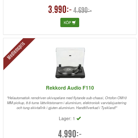
3.990:-
4.690:-
KÖP
Medlemspris
Rekkord Audio F110
"Helautomatisk remdriven skivspelare med flytande sub-chassi, Ortofon OM10
MM-pickup, 8.6-tums lättviktstonarm i aluminium, elektronisk varvtalsjustering
och tung skivtallrik i gjuten aluminium. Handtillverkad i Tyskland!"
Lager: 1
4.990:-