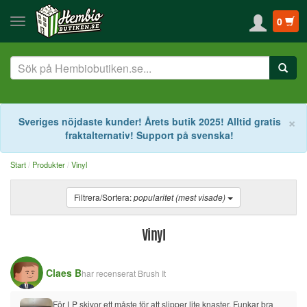
0
S
×
Sveriges nöjdaste kunder! Årets butik 2025! Alltid gratis
fraktalternativ! Support på svenska!
Start
Produkter
Vinyl
Filtrera/Sortera:
popularitet (mest visade)
Vinyl
Claes B
har recenserat
Brush It
För LP skivor ett måste för att slipper lite knaster. Funkar bra 