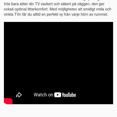
Inte bara sitter din TV vackert och säkert på väggen, den ger
också optimal tittarkomfort. Med möjligheten att smidigt vrida och
vinkla TVn får du alltid en perfekt vy från varje hörn av rummet.