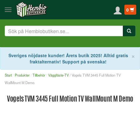
0
S
×
Sveriges nöjdaste kunder! Årets butik 2025! Alltid gratis
fraktalternativ! Support på svenska!
Start
Produkter
Tillbehör
Väggfäste-TV
/ Vogels TVM 3445 Full Motion TV
WallMount M Demo
Vogels TVM 3445 Full Motion TV WallMount M Demo