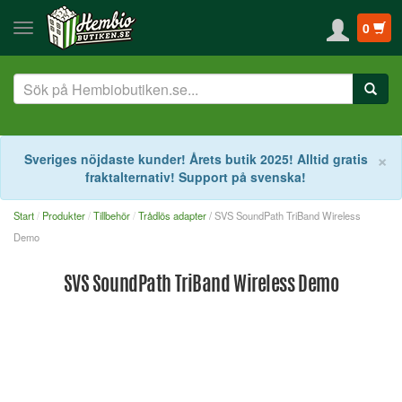
0
S
×
Sveriges nöjdaste kunder! Årets butik 2025! Alltid gratis
fraktalternativ! Support på svenska!
Start
Produkter
Tillbehör
Trådlös adapter
/ SVS SoundPath TriBand Wireless
Demo
SVS SoundPath TriBand Wireless Demo