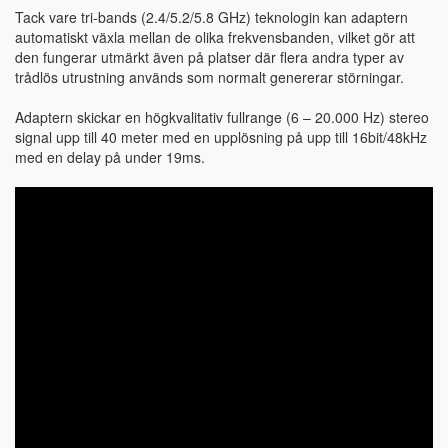
Tack vare tri-bands (2.4/5.2/5.8 GHz) teknologin kan adaptern
automatiskt växla mellan de olika frekvensbanden, vilket gör att
den fungerar utmärkt även på platser där flera andra typer av
trådlös utrustning används som normalt genererar störningar.
Adaptern skickar en högkvalitativ fullrange (6 – 20.000 Hz) stereo
signal upp till 40 meter med en upplösning på upp till 16bit/48kHz
med en delay på under 19ms.