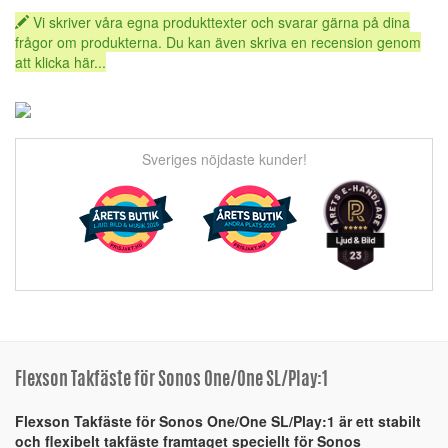
Vi skriver våra egna produkttexter och svarar gärna på dina
frågor om produkterna. Du kan även skriva en recension genom
att klicka här...
Sveriges nöjdaste kunder!
Flexson Takfäste för Sonos One/One SL/Play:1
Flexson Takfäste för Sonos One/One SL/Play:1 är ett stabilt
och flexibelt takfäste framtaget speciellt för Sonos