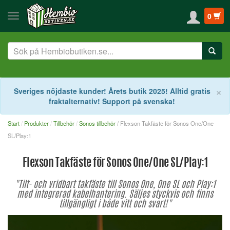
0
S
×
Sveriges nöjdaste kunder! Årets butik 2025! Alltid gratis
fraktalternativ! Support på svenska!
Start
Produkter
Tillbehör
Sonos tillbehör
/ Flexson Takfäste för Sonos One/One
SL/Play:1
Flexson Takfäste för Sonos One/One SL/Play:1
"Tilt- och vridbart takfäste till Sonos One, One SL och Play:1
med integrerad kabelhantering. Säljes styckvis och finns
tillgängligt i både vitt och svart!"