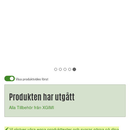
Visa produktvideo först
Produkten har utgått
Alla Tillbehör från XGIMI
Vi skriver våra egna produkttexter och svarar gärna på dina