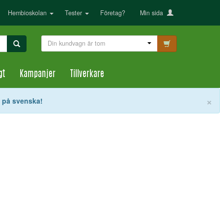
Hembioskolan
Tester
Företag?
Min sida
Din kundvagn är tom
gt
Kampanjer
Tillverkare
S
×
t på svenska!