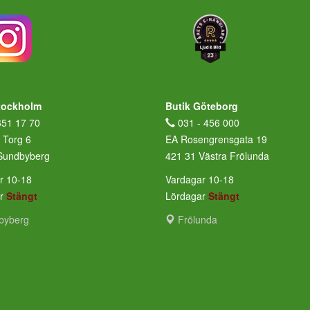
tockholm
Butik Göteborg
651 17 70
031 - 456 000
 Torg 6
EA Rosengrensgata 19
Sundbyberg
421 31 Västra Frölunda
r 10-18
Vardagar 10-18
ar
Stängt
Lördagar
Stängt
byberg
Frölunda