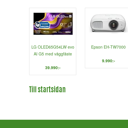
LG OLED65G54LW evo
Epson EH-TW7000
AI G5 med väggfäste
9.990:-
39.990:-
Till startsidan