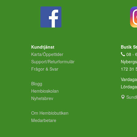
Kundtjänst
Butik S
Karta/Öppettider
08 - 
Support/Returformulär
Nybergs
Frågor & Svar
172 31 
Vardaga
Blogg
Lördag
Hembioskolan
Sund
Nyhetsbrev
Om Hembiobutiken
Medarbetare