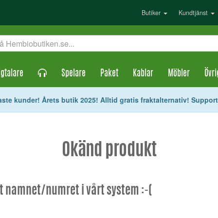
Butiker
Kundtjänst
gtalare
Spelare
Paket
Kablar
Möbler
Övri
ste kunder! Årets butik 2025! Alltid gratis fraktalternativ! Suppor
Okänd produkt
et namnet/numret i vårt system :-(