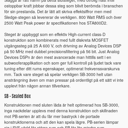
Slägga är rätt namn på detta slutsteget, med otrolig näst intill
ostoppbar kraft jobbar dessa steg som blivit berömda i branschen
för sin prestanda. Det är lätt att skriva effektsiffror men med
Sledge-stegen så levererar de verkligen. 800 Watt RMS och över
2500 Watt Peak power är specifikationen hos STA800D2.
Steget är uppbyggt som en effektiv High-current class-D
konstruktion som kombinerats med fullt diskreta MOSFET
utgångssteg på 25 A 600 V, och drivning av Analog Devices DSP
på 50 MHz med dubbel precisionsfiltering på 56 bit. Just Analog
Devices DSPn är den mest avancerade man hittills sett i en
subwooferapplikation och som ger full kontroll på ljudet tack vare
tuning efter ditt rums egenskaper, optimerat frekvenssvarskurva
mm. Tack vare steget så spelar verkligen SB-3000 helt utan
ansträngning även om man pressar på ordentligt på ett sätt vi inte
upplevt från någon annan tillverkare.
SB - Sealed Box
Konstruktionen med sluten låda är helt optimerad hos SB-3000,
inga nackdelar upplevs med denna konstruktion och skillnaden
mot PB-serien är att du får mer bastryck i de portade
konstruktionerna och att den kan spela lägre. PB-serien lämpar
sig i SVS värld för större rum och SB för lite mindre rum.