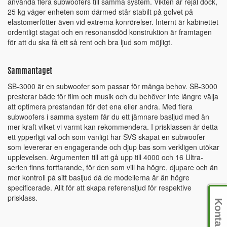
använda flera subwoofers till samma system. Vikten är rejäl dock,
25 kg väger enheten som därmed står stabilt på golvet på
elastomerfötter även vid extrema konrörelser. Internt är kabinettet
ordentligt stagat och en resonansdöd konstruktion är framtagen
för att du ska få ett så rent och bra ljud som möjligt.
Sammantaget
SB-3000 är en subwoofer som passar för många behov. SB-3000
presterar både för film och musik och du behöver inte längre välja
att optimera prestandan för det ena eller andra. Med flera
subwoofers i samma system får du ett jämnare basljud med än
mer kraft vilket vi varmt kan rekommendera. I prisklassen är detta
ett ypperligt val och som vanligt har SVS skapat en subwoofer
som levererar en engagerande och djup bas som verkligen utökar
upplevelsen. Argumenten till att gå upp till 4000 och 16 Ultra-
serien finns fortfarande, för den som vill ha högre, djupare och än
mer kontroll på sitt basljud då de modellerna är än högre
specificerade. Allt för att skapa referensljud för respektive
prisklass.
Kontakt