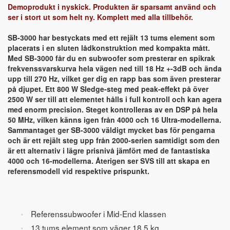
Demoprodukt i nyskick. Produkten är sparsamt använd och
ser i stort ut som helt ny. Komplett med alla tillbehör.
SB-3000 har bestyckats med ett rejält 13 tums element som
placerats i en sluten lådkonstruktion med kompakta mått.
Med SB-3000 får du en subwoofer som presterar en spikrak
frekvenssvarskurva hela vägen ned till 18 Hz +-3dB och ända
upp till 270 Hz, vilket ger dig en rapp bas som även presterar
på djupet. Ett 800 W Sledge-steg med peak-effekt på över
2500 W ser till att elementet hålls i full kontroll och kan agera
med enorm precision. Steget kontrolleras av en DSP på hela
50 MHz, vilken känns igen från 4000 och 16 Ultra-modellerna.
Sammantaget ger SB-3000 väldigt mycket bas för pengarna
och är ett rejält steg upp från 2000-serien samtidigt som den
är ett alternativ i lägre prisnivå jämfört med de fantastiska
4000 och 16-modellerna. Återigen ser SVS till att skapa en
referensmodell vid respektive prispunkt.
Referenssubwoofer i Mid-End klassen
13 tums element som väger 18,5 kg