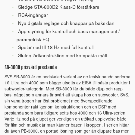
Sledge STA-800D2 Klass-D förstärkare
RCA-ingångar
Nya digitala reglage och knappar på baksidan
App-styrning för kontroll och bass management /
parametrisk EQ
Spelar ned till 18 Hz med full kontroll
Sluten lådkonstruktion med kompakta mått
SB-3000 prisvärd prestanda
SVS SB-3000 är en nedskalad variant av de testvinnande serierna
16 Ultra och 4000 som bägge utsetts av EISA till bästa produkter i
subwoofer-kategorin. Med SB-3000 får du både djup och rapp
bas, något som annars är svårt att skapa hos en subwoofer. SVS,
sin vana trogen har löst problemet med överspecifierade
komponenter rakt igenom konstruktionen och en DSP med
prestanda som bara tidigare setts hos 4000 och 16 Ultra-serien.
Varje Hz ned på djupet ger verkligen en utökad upplevelse både
för film och musik där man känner basen i kroppen. I serien hittar
du även PB-3000, en portad lösning som ger än djupare bas men