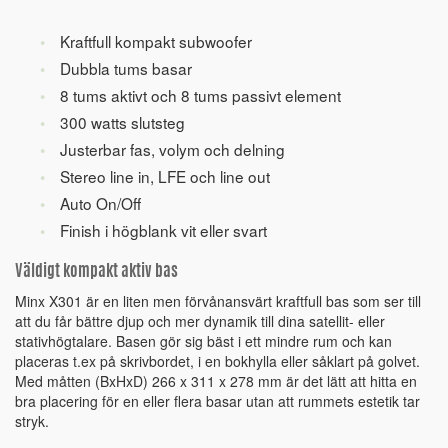
Kraftfull kompakt subwoofer
Dubbla tums basar
8 tums aktivt och 8 tums passivt element
300 watts slutsteg
Justerbar fas, volym och delning
Stereo line in, LFE och line out
Auto On/Off
Finish i högblank vit eller svart
Väldigt kompakt aktiv bas
Minx X301 är en liten men förvånansvärt kraftfull bas som ser till
att du får bättre djup och mer dynamik till dina satellit- eller
stativhögtalare. Basen gör sig bäst i ett mindre rum och kan
placeras t.ex på skrivbordet, i en bokhylla eller såklart på golvet.
Med måtten (BxHxD) 266 x 311 x 278 mm är det lätt att hitta en
bra placering för en eller flera basar utan att rummets estetik tar
stryk.