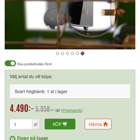
Visa produktvideo först
Välj antal du vill köpa:
Svart högblank: 1 st i lager
4.490:-
5.958:-
/st
(
)
Prishistorik
st
KÖP
Hämta
Finns på lager