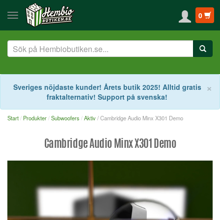
0
S
×
Sveriges nöjdaste kunder! Årets butik 2025! Alltid gratis
fraktalternativ! Support på svenska!
Start
Produkter
Subwoofers
Aktiv
/ Cambridge Audio Minx X301 Demo
Cambridge Audio Minx X301 Demo