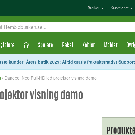
Butiker
Kundtjänst
gtalare
Spelare
Paket
Kablar
Möbler
Övri
ste kunder! Årets butik 2025! Alltid gratis fraktalternativ! Suppor
g
/ Dangbei Neo Full-HD led projektor visning demo
rojektor visning demo
Produkte