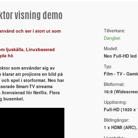
ektor visning demo
Tillverkare:
använd och ser i stort ut som
Dangbei
Modell:
m ljuskälla, Linuxbaserad
ggda hö
Neo Full-HD led
Typ:
ektor som använder sig av
Film - TV - Gam
klarar att projicera en bild på
V och spel i storformat. Neo har
Bildformat:
aserade Smart-TV streama
16:9 (Widescree
 licensierad för Netflix. Flera
ng busenkel.
Upplösning:
Full-HD (1920 x
Bildingångar:
1 x HDMI (ARC), 
Ljusstyrka: