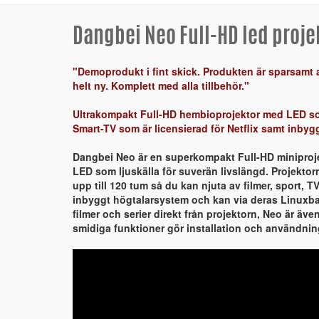
Dangbei Neo Full-HD led proj
"Demoprodukt i fint skick. Produkten är sparsamt 
helt ny. Komplett med alla tillbehör."
Ultrakompakt Full-HD hembioprojektor med LED so
Smart-TV som är licensierad för Netflix samt inby
Dangbei Neo är en superkompakt Full-HD miniproj
LED som ljuskälla för suverän livslängd. Projektorn 
upp till 120 tum så du kan njuta av filmer, sport, T
inbyggt högtalarsystem och kan via deras Linuxb
filmer och serier direkt från projektorn, Neo är även
smidiga funktioner gör installation och användni