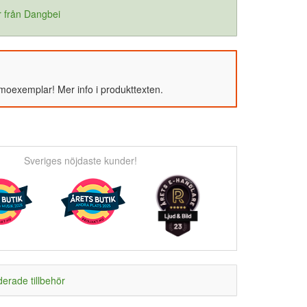
r från Dangbei
emoexemplar! Mer info i produkttexten.
Sveriges nöjdaste kunder!
rade tillbehör