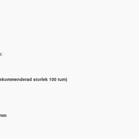
a:
(rekommenderad storlek 100 tum)
 mm