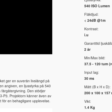
540 ISO Lumen
Fläktljud:
< 24dB @1m
Kontrast:
i.u
Garantitid ljuskäll
2 år
Min/Max bild:
37.5 - 120 tum 
Input lag:
30 ms
lket ger en suverän livslängd på
ren angiven, en ljusstyrka på 540
Mått (B x H x D):
 färgåtergivning. Den stödjer
200 x 100 x 157
-P3. Projektorn känner även av
t för en behagligare upplevelse.
Vikt:
1.4 Kg