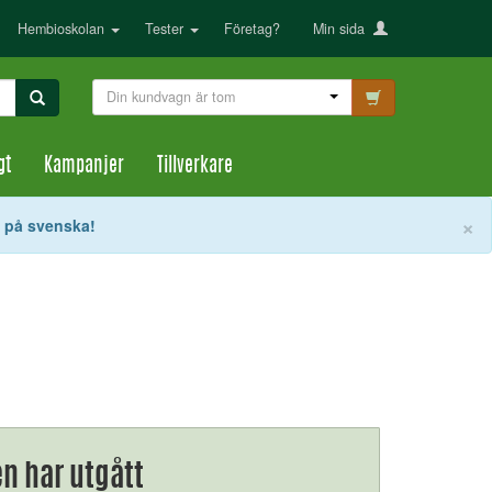
Hembioskolan
Tester
Företag?
Min sida
Din kundvagn är tom
gt
Kampanjer
Tillverkare
S
×
t på svenska!
n har utgått