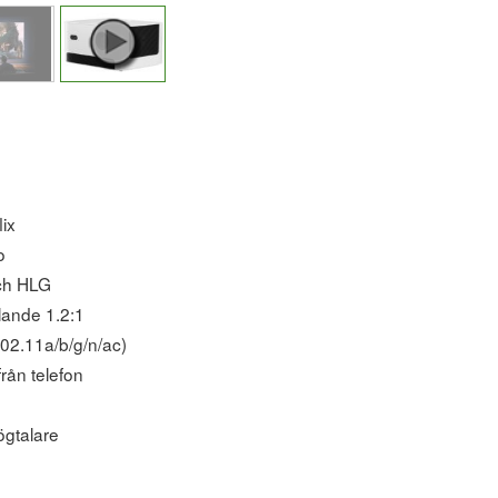
ix
o
och HLG
llande 1.2:1
02.11a/b/g/n/ac)
rån telefon
gtalare