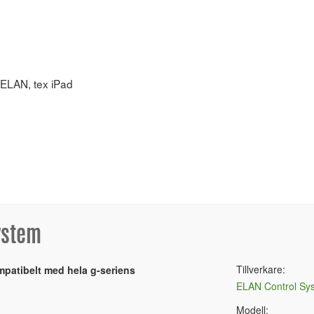
 ELAN, tex iPad
ystem
Tillverkare:
mpatibelt med hela g-seriens
ELAN Control Sy
Modell: