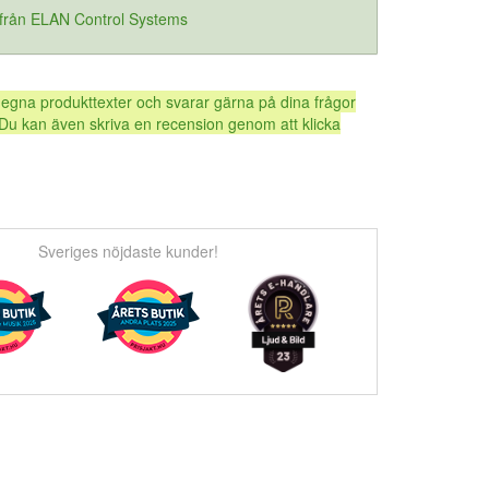
 från ELAN Control Systems
 egna produkttexter och svarar gärna på dina frågor
Du kan även skriva en recension genom att klicka
Sveriges nöjdaste kunder!