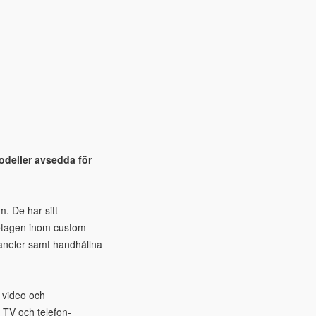
modeller avsedda för
m. De har sitt
öretagen inom custom
paneler samt handhållna
 video och
 TV och telefon-