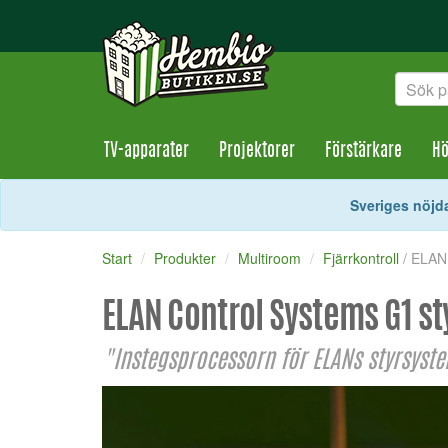
TV-apparater
Projektorer
Förstärkare
Hö
Sveriges nöjda
Start
Produkter
Multiroom
Fjärrkontroll
/ ELAN
ELAN Control Systems G1 s
"Instegsprocessorn för ELANs styrsyst