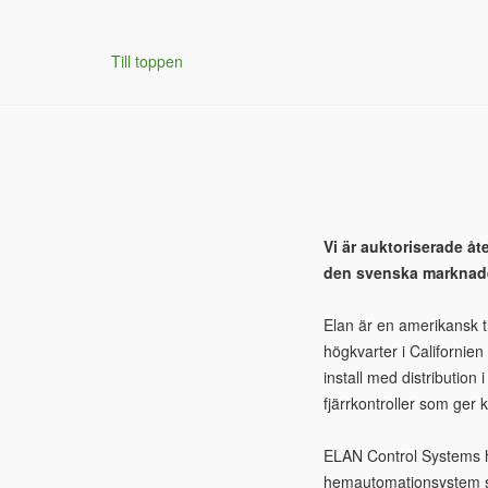
Till toppen
Vi är auktoriserade åt
den svenska marknaden
Elan är en amerikansk ti
högkvarter i Californie
install med distributio
fjärrkontroller som ger k
ELAN Control Systems ha
hemautomationsystem se