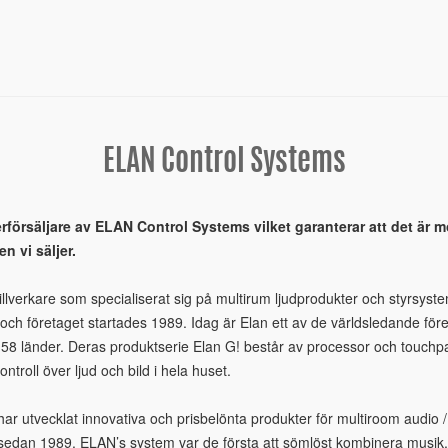
ELAN Control Systems
erförsäljare av ELAN Control Systems vilket garanterar att det är 
 vi säljer.
llverkare som specialiserat sig på multirum ljudprodukter och styrsyste
n och företaget startades 1989. Idag är Elan ett av de världsledande f
n i 58 länder. Deras produktserie Elan G! består av processor och touch
ontroll över ljud och bild i hela huset.
r utvecklat innovativa och prisbelönta produkter för multiroom audio /
dan 1989. ELAN’s system var de första att sömlöst kombinera musik,