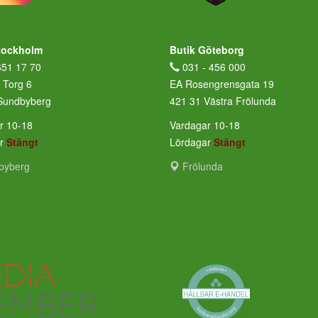
tockholm
Butik Göteborg
651 17 70
031 - 456 000
 Torg 6
EA Rosengrensgata 19
Sundbyberg
421 31 Västra Frölunda
r 10-18
Vardagar 10-18
ar
Stängt
Lördagar
Stängt
byberg
Frölunda