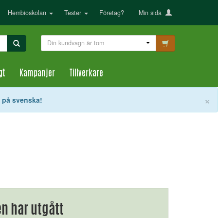
Hembioskolan
Tester
Företag?
Min sida
Din kundvagn är tom
gt
Kampanjer
Tillverkare
S
×
t på svenska!
n har utgått