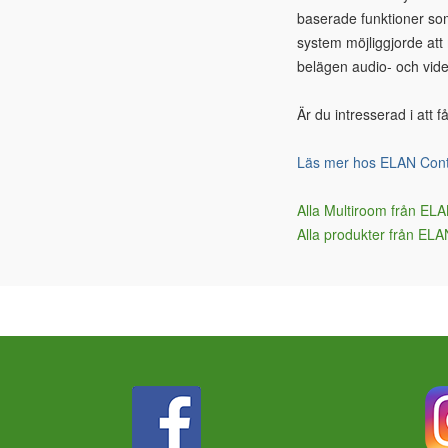
baserade funktioner som
system möjliggjorde att
belägen audio- och vide
Är du intresserad i att 
Läs mer hos ELAN Cont
Alla Multiroom från EL
Alla produkter från EL