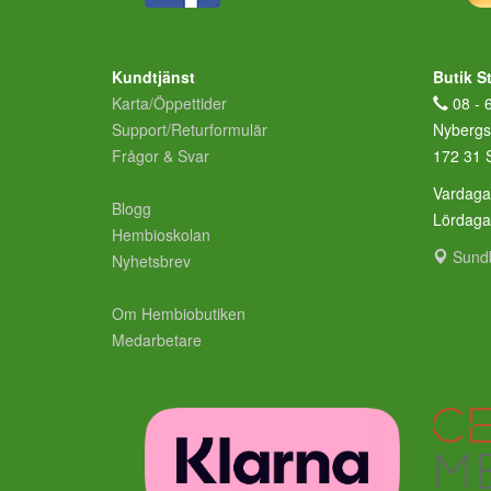
Kundtjänst
Butik S
Karta/Öppettider
08 - 
Support/Returformulär
Nybergs
Frågor & Svar
172 31 
Vardaga
Blogg
Lördag
Hembioskolan
Sund
Nyhetsbrev
Om Hembiobutiken
Medarbetare