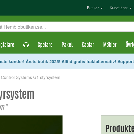
Butiker
Kundtjänst
gtalare
Spelare
Paket
Kablar
Möbler
Övri
ste kunder! Årets butik 2025! Alltid gratis fraktalternativ! Suppor
 Control Systems G1 styrsystem
tyrsystem
em"
Produkte