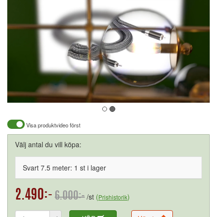
Visa produktvideo först
Välj antal du vill köpa:
Svart 7.5 meter: 1 st i lager
2.490:-
6.000:-
/st
(
)
Prishistorik