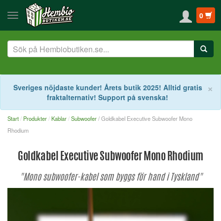
0
S
×
Sveriges nöjdaste kunder! Årets butik 2025! Alltid gratis
fraktalternativ! Support på svenska!
Start
Produkter
Kablar
Subwoofer
/ Goldkabel Executive Subwoofer Mono
Rhodium
Goldkabel Executive Subwoofer Mono Rhodium
"Mono subwoofer-kabel som byggs för hand i Tyskland"