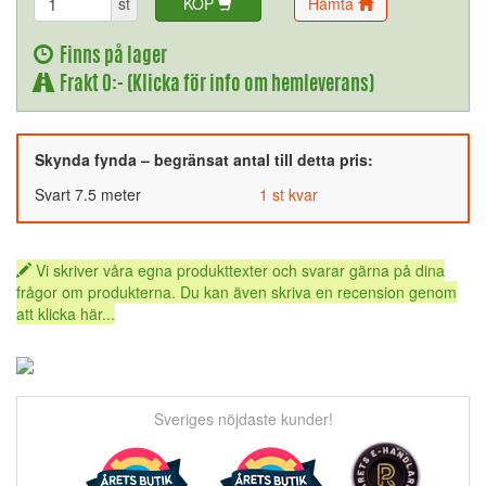
st
KÖP
Hämta
Finns på lager
Frakt 0:- (Klicka för info om hemleverans)
Skynda fynda – begränsat antal till detta pris:
Svart 7.5 meter
1 st kvar
Vi skriver våra egna produkttexter och svarar gärna på dina
frågor om produkterna. Du kan även skriva en recension genom
att klicka här...
Sveriges nöjdaste kunder!