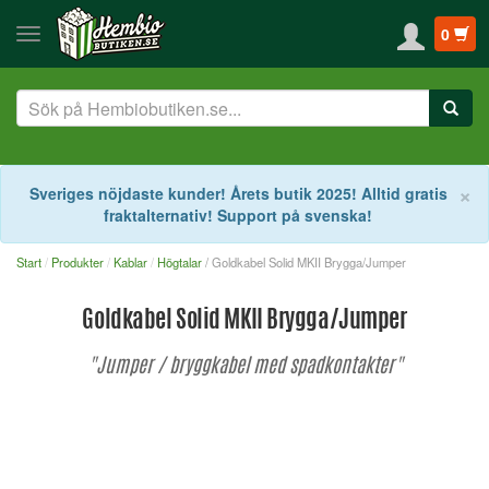
0
S
×
Sveriges nöjdaste kunder! Årets butik 2025! Alltid gratis
fraktalternativ! Support på svenska!
Start
Produkter
Kablar
Högtalar
/ Goldkabel Solid MKII Brygga/Jumper
Goldkabel Solid MKII Brygga/Jumper
"Jumper / bryggkabel med spadkontakter"