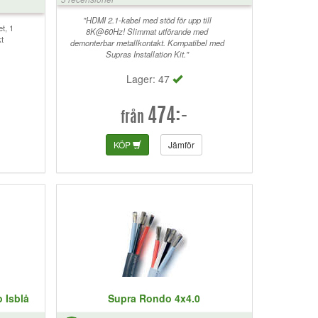
"HDMI 2.1-kabel med stöd för upp till
et, 1
8K@60Hz! Slimmat utförande med
t
demonterbar metallkontakt. Kompatibel med
Supras Installation Kit."
Lager: 47
474:-
från
KÖP
Jämför
 Isblå
Supra Rondo 4x4.0