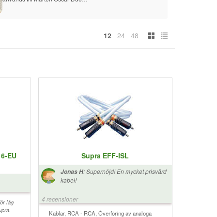
12
24
48
16-EU
Supra EFF-ISL
:
Supernöjd! En mycket prisvärd
Jonas H
kabel!
4 recensioner
ör låg
upra.
Kablar, RCA - RCA, Överföring av analoga