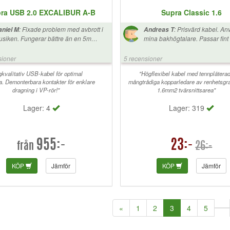
ra USB 2.0 EXCALIBUR A-B
Supra Classic 1.6
:
Fixade problem med avbrott i
:
Prisvärd kabel. Anv
niel M
Andreas T
siken. Fungerar bättre än en 5m
mina bakhögtalare. Passar fint 
anlig" Supra-usb. Rekommenderas!
kabelrännor.
sioner
5 recensioner
kvalitativ USB-kabel för optimal
"Högflexibel kabel med tennplätera
a. Demonterbara kontakter för enklare
mångtrådiga kopparledare av renhetsgr
dragning i VP-rör!"
1.6mm2 tvärsnittsarea"
Lager: 4
Lager: 319
955:-
23:-
26:-
från
KÖP
Jämför
KÖP
Jämför
(current)
«
1
2
3
4
5