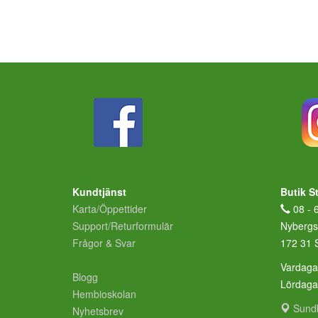
Kundtjänst
Butik S
Karta/Öppettider
08 - 
Support/Returformulär
Nybergs
Frågor & Svar
172 31 
Vardaga
Blogg
Lördag
Hembioskolan
Sund
Nyhetsbrev