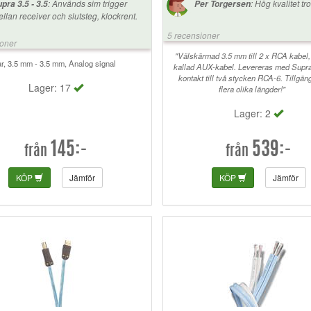
:
Används sim trigger
:
Hög kvalitet tro
pra 3.5 - 3.5
Per Torgersen
nske inte märker det på en fysisk nivå,
llan receiver och slutsteg, klockrent.
n det känns bra att veta att jag
vänder något som är säkrare än
5 recensioner
ioner
ga kablar. SLUTSATS: Supra LoRad
"Välskärmad 3.5 mm till 2 x RCA kabel,
5 CS-16-EU är en kabel som verkligen
r, 3.5 mm - 3.5 mm, Analog signal
kallad AUX-kabel. Levereras med Sup
r en märkbar förbättring, både i
kontakt till två stycken RCA-6. Tillgäng
udkvalitet och trygghet. Den är byggd
Lager: 17
flera olika längder!"
m en stridsvagn, men ändå flexibel och
vändarvänlig. För priset är det svårt att
Lager: 2
tta något bättre, särskilt om du vill
nska störningar och få ut maximalt från
tt system. (Ja, du kan använda den som
145:-
539:-
från
från
apen i vissa fall, väger fasen nog för o
ämma till sig själv med den ;) hänt ett
r gånger med, är ett s.k matvrak för
KÖP
Jämför
KÖP
Jämför
) 👊 SUPRA visar återigen varför
 är en favorit för oss ljudnördar. Eller iaf
r mig, dom flesta ska la ha nåt dyrare 8-)