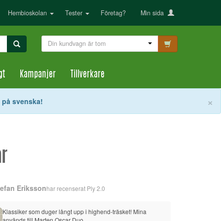
Hembioskolan
Tester
Företag?
Min sida
Din kundvagn är tom
gt
Kampanjer
Tillverkare
S
×
t på svenska!
ar
tefan Eriksson
har recenserat
Ply 2.0
Klassiker som duger långt upp i highend-träsket! Mina 
används till Marten Oscar Duo…