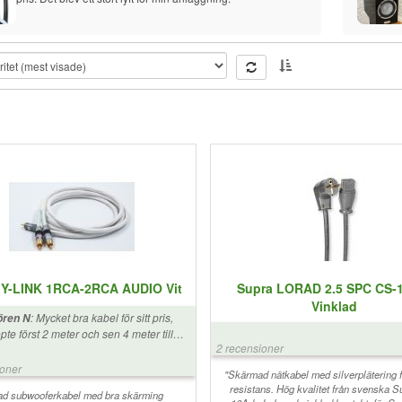
 Y-LINK 1RCA-2RCA AUDIO Vit
Supra LORAD 2.5 SPC CS-
Vinklad
:
Mycket bra kabel för sitt pris,
ören N
pte först 2 meter och sen 4 meter till
2 recensioner
n andra sub. Tackar för snabb leverans.
ioner
"Skärmad nätkabel med silverplätering f
resistans. Hög kvalitet från svenska S
tad subwooferkabel med bra skärming