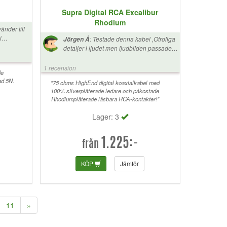
Supra Digital RCA Excalibur
Rhodium
änder till
i
:
Testade denna kabel ,Otroliga
Jörgen Å
detaljer i ljudet men ljudbilden passade
inte mig vart mycket kallare iallafall i min
anläggning ,så jag kör vidare med min
1 recension
de
Supra Trico coaxial kabel som jag
ad 5N.
upplevde hade ett behagligare o varmare
"75 ohms HighEnd digital koaxialkabel med
100% silverpläterade ledare och påkostade
ljud
Rhodiumpläterade låsbara RCA-kontakter!"
Lager: 3
1.225:-
från
KÖP
Jämför
11
»