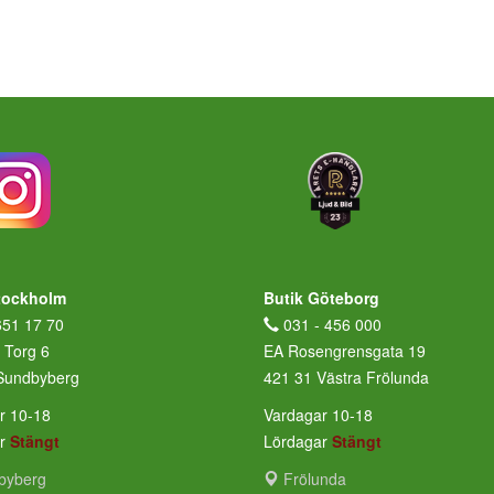
tockholm
Butik Göteborg
651 17 70
031 - 456 000
 Torg 6
EA Rosengrensgata 19
Sundbyberg
421 31 Västra Frölunda
r 10-18
Vardagar 10-18
ar
Stängt
Lördagar
Stängt
byberg
Frölunda