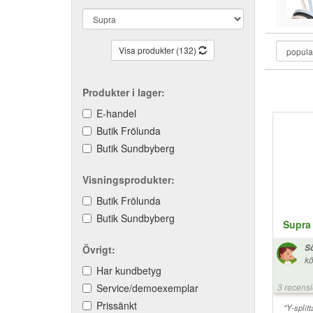
Visa produkter (132)
Produkter i lager:
E-handel
Butik Frölunda
Butik Sundbyberg
Visningsprodukter:
Butik Frölunda
Butik Sundbyberg
Supra
S
Övrigt:
kö
Har kundbetyg
mi
Service/demoexemplar
3 recens
Prissänkt
"Y-split