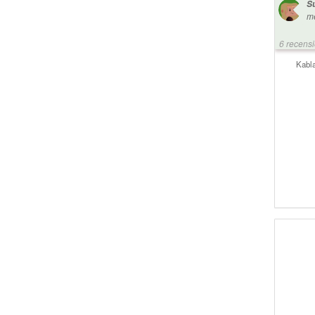
Su
ka
me
me
an
6 recens
vanli
2.
Kabla
ge
lj
so
an
hi
mi
di
ett v
dr
pa
smärta :)
de
fö