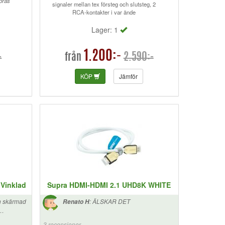
pras
signaler mellan tex försteg och slutsteg, 2
RCA-kontakter i var ände
Lager: 1
1.200:-
-
2.590:-
från
KÖP
Jämför
Vinklad
Supra HDMI-HDMI 2.1 UHD8K WHITE
n skärmad
:
ÄLSKAR DET
Renato H
3 recensioner