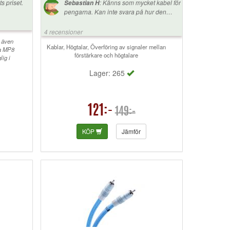
ts priset.
:
Känns som mycket kabel för
Sebastian H
pengarna. Kan inte svara på hur den
"färgar/levererar" ljudet för den sattes i
helt nytt system, har ingen referens.
4 recensioner
 även
Kablar, Högtalar, Överföring av signaler mellan
ra MP8
förstärkare och högtalare
lig i
Lager: 265
121:-
149:-
KÖP
Jämför