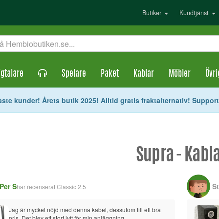
Butiker
Kundtjänst
gtalare
Spelare
Paket
Kablar
Möbler
Övri
ste kunder! Årets butik 2025! Alltid gratis fraktalternativ! Suppor
Supra - Kabl
Per S
S
har recenserat
Classic 2.5
Jag är mycket nöjd med denna kabel, dessutom till ett bra 
pris. Det blev ett stort lyft för min anläggning.