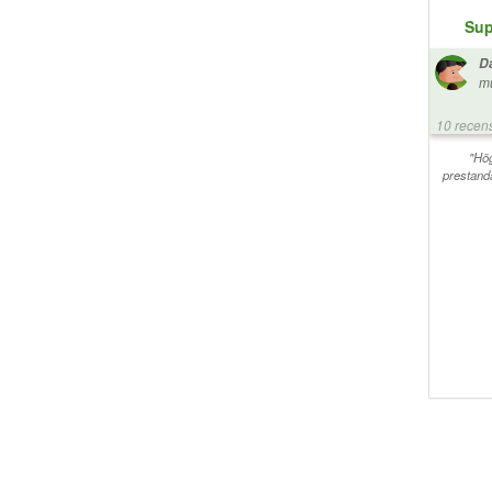
Sup
Da
mu
"v
10 recen
"Hög
prestand