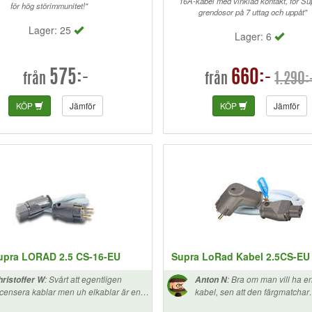
16A-kabel med vinklad kontakt, för Su
för hög störimmunitet!"
grendosor på 7 uttag och uppåt"
Lager: 25
Lager: 6
575:-
660:-
1.290:
från
från
KÖP
Jämför
KÖP
Jämför
upra LORAD 2.5 CS-16-EU
Supra LoRad Kabel 2.5CS-EU 
:
Svårt att egentligen
:
Bra om man vill ha e
ristoffer W
Anton N
censera kablar men uh elkablar är en
kabel, sen att den färgmatchar
 femma... Jag har nyligen lagt till
högtalarkabeln är ett +