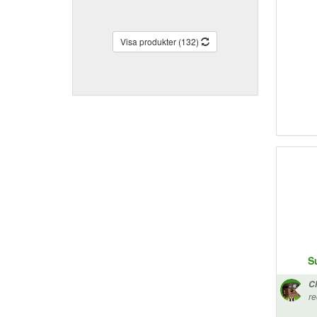
Visa produkter (132)
S
Ch
re
annan