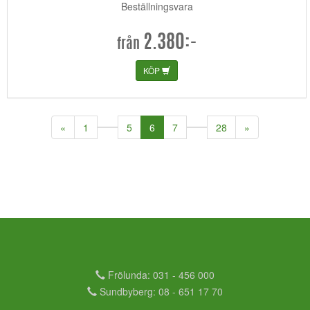
Beställningsvara
2.380:-
från
KÖP
(current)
«
1
5
6
7
28
»
Frölunda: 031 - 456 000
Sundbyberg: 08 - 651 17 70