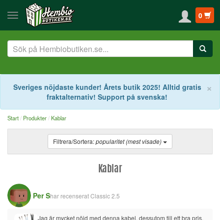
0
S
×
Sveriges nöjdaste kunder! Årets butik 2025! Alltid gratis
fraktalternativ! Support på svenska!
Start
Produkter
Kablar
Filtrera/Sortera:
popularitet (mest visade)
Kablar
Per S
har recenserat
Classic 2.5
Jag är mycket nöjd med denna kabel, dessutom till ett bra pris. 