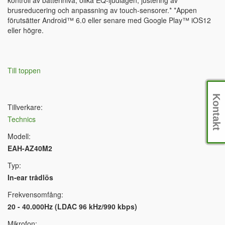
brusreducering och anpassning av touch-sensorer.* *Appen
förutsätter Android™ 6.0 eller senare med Google Play™ iOS12
eller högre.
Till toppen
Kontakt
Tillverkare:
Technics
Modell:
EAH-AZ40M2
Typ:
In-ear trådlös
Frekvensomfång:
20 - 40.000Hz (LDAC 96 kHz/990 kbps)
Mikrofon: