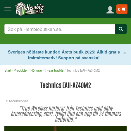
0
S
×
Sveriges nöjdaste kunder! Årets butik 2025! Alltid gratis
fraktalternativ! Support på svenska!
Start
Produkter
Hörlurar
In-ear trådlös
/ Technics EAH-AZ40M2
Technics EAH-AZ40M2
2 recensioner
"True Wireless hörlurar från Technics med aktiv
brusreducering, stort, fylligt ljud och upp till 24 timmars
batteritid."