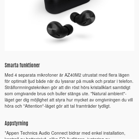
Smarta funktioner
Med 4 separata mikrofoner är AZ40M2 utrustat med flera lägen
för optimalt ljud både när du lyssnar på musik och pratar i telefon.
Strålformningstekniken gör att din röst hörs kristallklart samtidigt
som omgivande brus och buller stängs ute. "Natural ambient"-
läget ger dig möjlighet att styra hur mycket av omgivningen du vill
höra och "Attention"-läget gör att tal framträder tydligt.
Appstyrning
*Appen Technics Audio Connect bidrar med enkel installation,
kontroll av batterinivå, olika EQ-ljudlägen, justering av