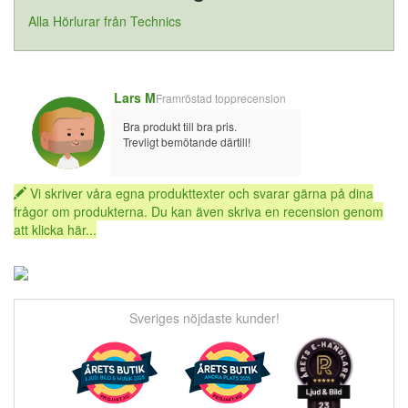
Alla Hörlurar från Technics
Lars M
Framröstad topprecension
Bra produkt till bra pris.
Trevligt bemötande därtill!
Vi skriver våra egna produkttexter och svarar gärna på dina
frågor om produkterna. Du kan även skriva en recension genom
att klicka här...
Sveriges nöjdaste kunder!