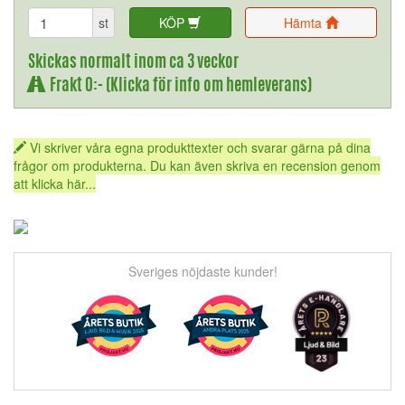
st
KÖP
Hämta
Skickas normalt inom ca 3 veckor
Frakt 0:- (Klicka för info om hemleverans)
Vi skriver våra egna produkttexter och svarar gärna på dina
frågor om produkterna. Du kan även skriva en recension genom
att klicka här...
Sveriges nöjdaste kunder!