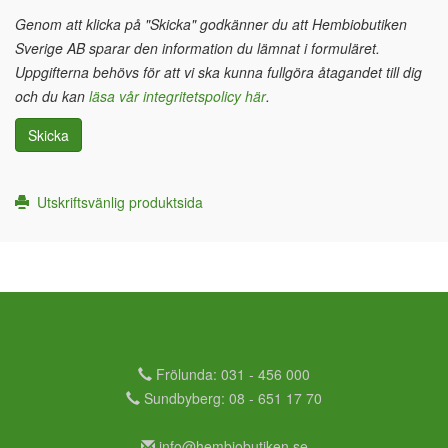
Genom att klicka på "Skicka" godkänner du att Hembiobutiken
Sverige AB sparar den information du lämnat i formuläret.
Uppgifterna behövs för att vi ska kunna fullgöra åtagandet till dig
och du kan
läsa vår integritetspolicy här
.
Skicka
Utskriftsvänlig produktsida
Frölunda: 031 - 456 000
Sundbyberg: 08 - 651 17 70
info@hembiobutiken.se