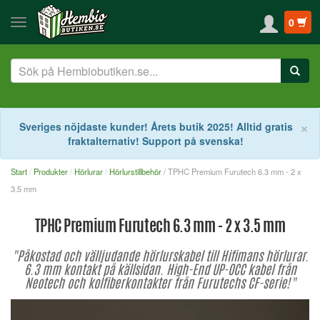
0
S
×
Sveriges nöjdaste kunder! Årets butik 2025! Alltid gratis
fraktalternativ! Support på svenska!
Start
Produkter
Hörlurar
Hörlurstillbehör
/ TPHC Premium Furutech 6.3 mm - 2 x
3.5 mm
TPHC Premium Furutech 6.3 mm - 2 x 3.5 mm
"Påkostad och välljudande hörlurskabel till Hifimans hörlurar.
6.3 mm kontakt på källsidan. High-End UP-OCC kabel från
Neotech och kolfiberkontakter från Furutechs CF-serie!"