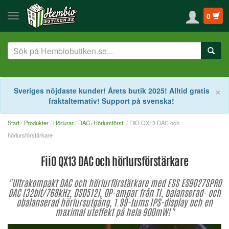
0
S
×
Sveriges nöjdaste kunder! Årets butik 2025! Alltid gratis
fraktalternativ! Support på svenska!
Start
Produkter
Hörlurar
DAC+Hörlursförst.
/ FiiO QX13 DAC och
hörlursförstärkare
FiiO QX13 DAC och hörlursförstärkare
"Ultrakompakt DAC och hörlurförstärkare med ESS ES9027SPRO
DAC (32bit/768kHz, DSD512), OP-ampar från TI, balanserad- och
obalanserad hörlursutgång, 1.99-tums IPS-display och en
maximal uteffekt på hela 900mW!"