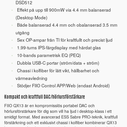
DSD512
Effekt på upp till 900mW via 4.4 mm balanserad
(Desktop Mode)
Både balanserad 4.4 mm och obalanserad 3.5 mm
utgång
Sex OP-ampar från TI för kraftfullt och precist ljud
1.99-tums IPS-färgdisplay med härdat glas
10-bands parametrisk EQ (PEQ)
Dubbla USB-C portar (ström/data + ström)
Chassi i kolfiber för lätt vikt, hållbarhet och
värmeavledning
Stödjer FIIO Control APP/Web (endast Android)
Kompakt och kraftfull DAC/hörlursförstärkare
FIIO QX13 är en kompromisslös portabel DAC och
hörlursförstärkare för dig som vill ha ljud i desktop-klass i ett
smidigt format. Med avancerad ESS Sabre PRO-teknik, kraftfull
förstärkning och ett exklusivt chassi i kolfiber kombinerar QX13