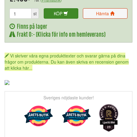
st
KÖP
Hämta
Finns på lager
Frakt 0:- (Klicka för info om hemleverans)
Vi skriver våra egna produkttexter och svarar gärna på dina
frågor om produkterna. Du kan även skriva en recension genom
att klicka här...
Sveriges nöjdaste kunder!