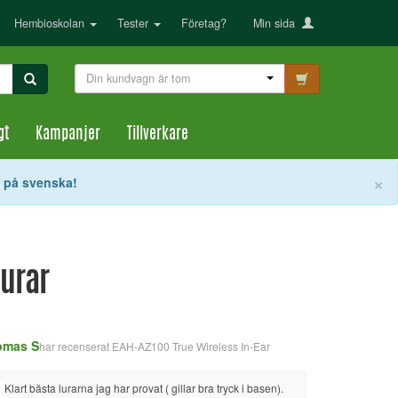
Hembioskolan
Tester
Företag?
Min sida
Din kundvagn är tom
gt
Kampanjer
Tillverkare
S
×
t på svenska!
lurar
Peter F
omas S
har recenserat
EAH-AZ100 True Wireless In-Ear
Jag h
Klart bästa lurarna jag har provat ( gillar bra tryck i basen). 
värt a