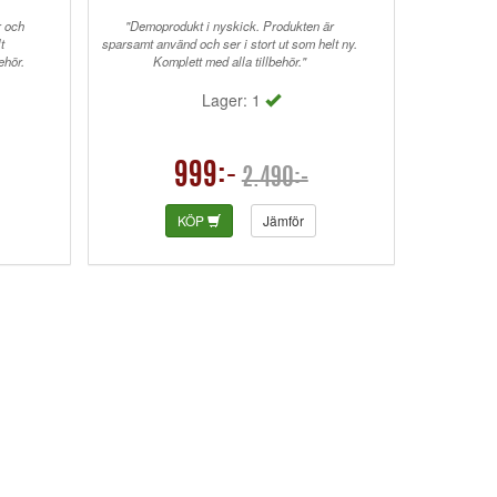
r och
"Demoprodukt i nyskick. Produkten är
t
sparsamt använd och ser i stort ut som helt ny.
ehör.
Komplett med alla tillbehör."
Lager: 1
999:-
2.490:-
KÖP
Jämför