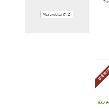
"Uppg
Visa produkter (7)
Medlemsp
ikko A