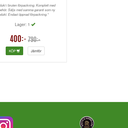
dukt i bruten förpackning. Komplett med
llbehör. Säljs med samma garanti som ny
odukt. Endast öppnad förpackning."
Lager: 1
400:-
790:-
KÖP
Jämför