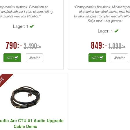
oprodukt i nyskick. Produkten är
"Demoprodukt i bra skick. Mindre repo
använd och ser i stort ut som helt ny.
skavanker kan förekomma, men hel
Komplett med alla tillbehör."
funktionsduglig. Komplett med alla tillb
Säljs med 1 års garanti."
Lager: 1
Lager: 1
790:-
849:-
2.490:-
1.090:-
KÖP
Jämför
KÖP
Jämför
ris
Audio Arc CTU-01 Audio Upgrade
Cable Demo