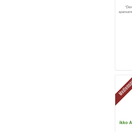
"Dem
sparsamt 
Medlemsp
ikko 