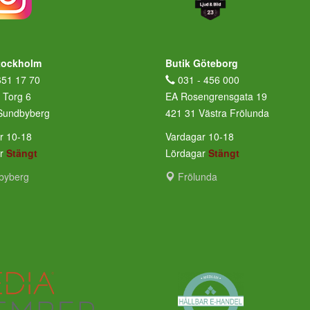
tockholm
Butik Göteborg
651 17 70
031 - 456 000
 Torg 6
EA Rosengrensgata 19
Sundbyberg
421 31 Västra Frölunda
r 10-18
Vardagar 10-18
ar
Stängt
Lördagar
Stängt
byberg
Frölunda