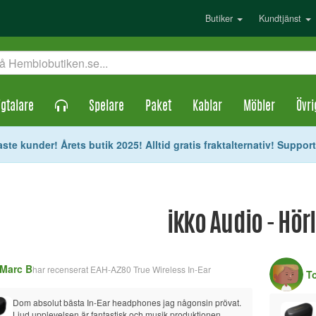
Butiker
Kundtjänst
gtalare
Spelare
Paket
Kablar
Möbler
Övri
ste kunder! Årets butik 2025! Alltid gratis fraktalternativ! Suppor
ikko Audio - Hör
Marc B
har recenserat
EAH-AZ80 True Wireless In-Ear
T
Dom absolut bästa In-Ear headphones jag någonsin prövat. 
Ljud upplevelsen är fantastisk och musik produktionen 