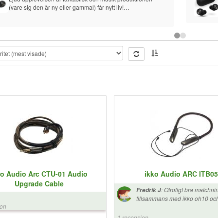
(vare sig den är ny eller gammal) får nytt liv!
Dyra men värda varje krona.
ko Audio Arc CTU-01 Audio
ikko Audio ARC ITB0
Upgrade Cable
:
Otroligt bra matchni
Fredrik J
tillsammans med ikko oh10 och 
ion
riktigt välgjorda. Väldigt lätt och
väldigt bekvämt över nacke o
1 recension