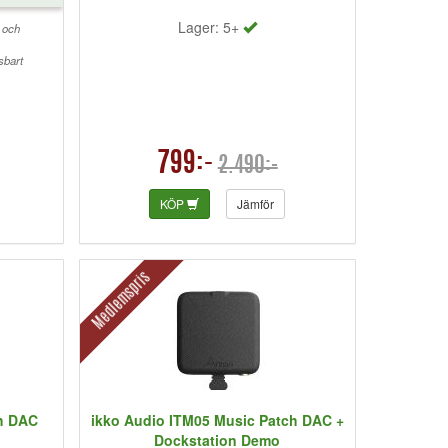
 kragen på
Lager: 5+
nvända tws
 och
sbart
799:-
2.490:-
KÖP
Jämför
Medlemspris
ch DAC
ikko Audio ITM05 Music Patch DAC +
Dockstation Demo