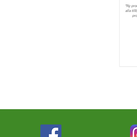
"Ny pro
alla ti
pr