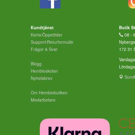
Kundtjänst
Butik S
Karta/Öppettider
08 - 
Support/Returformulär
Nybergs
Frågor & Svar
172 31 
Vardaga
Blogg
Lördag
Hembioskolan
Sund
Nyhetsbrev
Om Hembiobutiken
Medarbetare