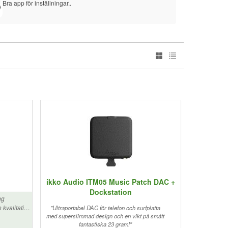
Bra app för inställningar..
också
Valet
Jag v
set H
Wow, 
Om jag
Öppen
Det lå
Alla 
så br
Det n
kabel
Och d
5
ikko Audio ITM05 Music Patch DAC +
Dockstation
ng
kvalitativ
"Ultraportabel DAC för telefon och surfplatta
 sitter
med superslimmad design och en vikt på smått
fantastiska 23 gram!"
ch bakom