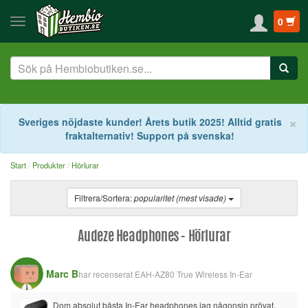
0
S
×
Sveriges nöjdaste kunder! Årets butik 2025! Alltid gratis
fraktalternativ! Support på svenska!
Start
Produkter
Hörlurar
Filtrera/Sortera:
popularitet (mest visade)
Audeze Headphones - Hörlurar
Marc B
har recenserat
EAH-AZ80 True Wireless In-Ear
Dom absolut bästa In-Ear headphones jag någonsin prövat. 