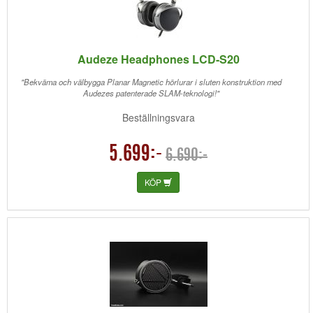
Audeze Headphones LCD-S20
"Bekväma och välbygga Planar Magnetic hörlurar i sluten konstruktion med
Audezes patenterade SLAM-teknologi!"
Beställningsvara
5.699:-
6.690:-
KÖP