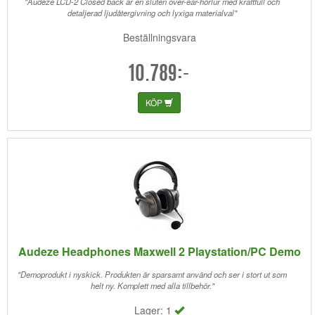
"Audeze LCD-2 Closed back är en sluten over-ear-hörlur med kraftfull och
detaljerad ljudåtergivning och lyxiga materialval"
Beställningsvara
10.789:-
KÖP
Audeze Headphones Maxwell 2 Playstation/PC Demo
"Demoprodukt i nyskick. Produkten är sparsamt använd och ser i stort ut som
helt ny. Komplett med alla tillbehör."
Lager: 1