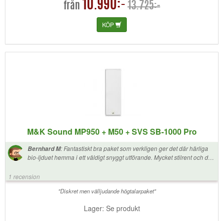
10.990:-
13.725:-
från
KÖP
M&K Sound MP950 + M50 + SVS SB-1000 Pro
:
Fantastiskt bra paket som verkligen ger det där härliga
Bernhard M
bio-ljduet hemma i ett väldigt snyggt utförande. Mycket stilrent och de
vita högtalarna smälter snyggt in i omgivnignen. Kan starkt
rekommendera detta paket!
1 recension
"Diskret men välljudande högtalarpaket"
Lager: Se produkt