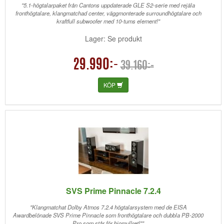
"5.1-högtalarpaket från Cantons uppdaterade GLE S2-serie med rejäla
fronthögtalare, klangmatchad center, väggmonterade surroundhögtalare och
kraftfull subwoofer med 10-tums element!"
Lager: Se produkt
29.990:-
39.160:-
KÖP
SVS Prime Pinnacle 7.2.4
"Klangmatchat Dolby Atmos 7.2.4 högtalarsystem med de EISA
Awardbelönade SVS Prime Pinnacle som fronthögtalare och dubbla PB-2000
Pro som står för biomullret!""