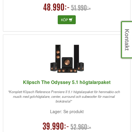
48.990:-
51.990:-
KÖP
Kontakt
Klipsch The Odyssey 5.1 högtalarpaket
"Komplett Klipsch Reference Premiere II 5.1 högtalarpaket för hemmabio och
musik med golvhögtalare, center, surround och subwoofer för maximal
biokänsla!"
Lager: Se produkt
39.990:-
52.960:-