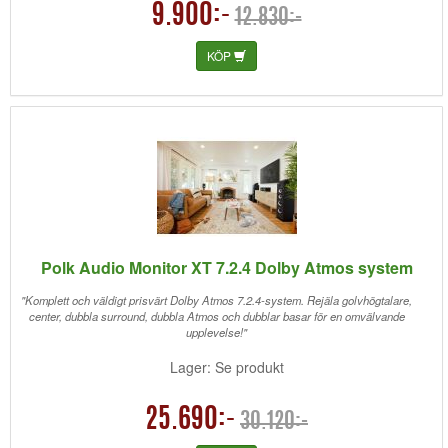
9.900:-
12.830:-
KÖP
Polk Audio Monitor XT 7.2.4 Dolby Atmos system
"Komplett och väldigt prisvärt Dolby Atmos 7.2.4-system. Rejäla golvhögtalare,
center, dubbla surround, dubbla Atmos och dubblar basar för en omvälvande
upplevelse!"
Lager: Se produkt
25.690:-
30.120:-