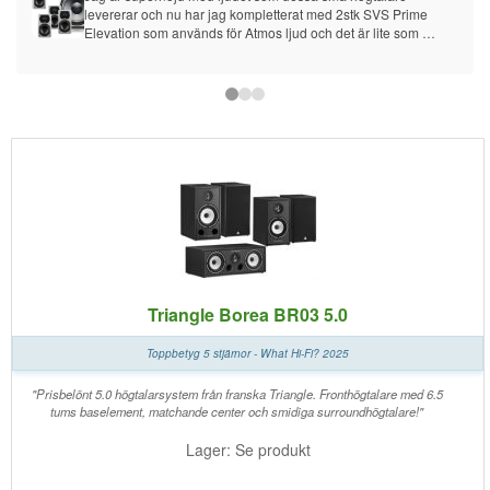
levererar och nu har jag kompletterat med 2stk SVS Prime 
Elevation som används för Atmos ljud och det är lite som 
pricken över i'et men det kanske blir att lägga till 2stk till lite 
senare.
Triangle Borea BR03 5.0
Toppbetyg 5 stjärnor - What Hi-Fi? 2025
"Prisbelönt 5.0 högtalarsystem från franska Triangle. Fronthögtalare med 6.5
tums baselement, matchande center och smidiga surroundhögtalare!"
Lager: Se produkt