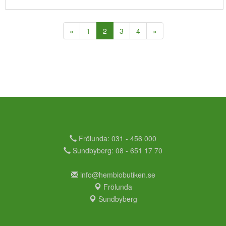
(current)
«
1
2
3
4
»
Frölunda: 031 - 456 000
Sundbyberg: 08 - 651 17 70
info@hembiobutiken.se
Frölunda
Sundbyberg