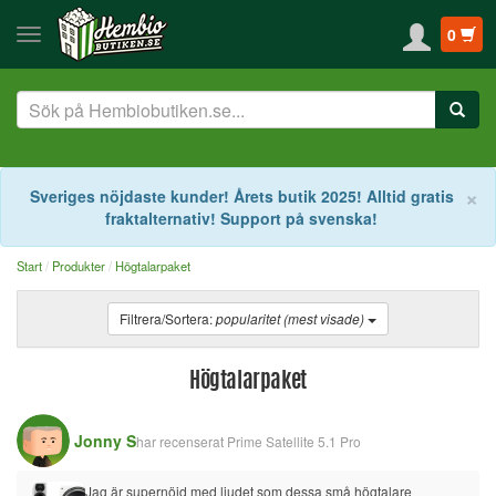
0
S
×
Sveriges nöjdaste kunder! Årets butik 2025! Alltid gratis
fraktalternativ! Support på svenska!
Start
Produkter
Högtalarpaket
Filtrera/Sortera:
popularitet (mest visade)
Högtalarpaket
Jonny S
har recenserat
Prime Satellite 5.1 Pro
Jag är supernöjd med ljudet som dessa små högtalare 