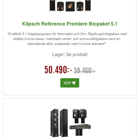
Klipsch Reference Premiere Biopaket 5.1
"Kraftfullt 5.1-högtalarsystem för hemmabio och film. Rejäla golvhögtalare med
dubbla 8-tums basar, matchade center- och surroundhögtalare samt en
hårtslående aktiv subwoofer med 14-tums element!"
Lager: Se produkt
50.490:-
59.460:-
KÖP