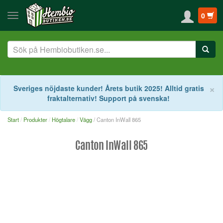
0
S
×
Sveriges nöjdaste kunder! Årets butik 2025! Alltid gratis
fraktalternativ! Support på svenska!
Start
Produkter
Högtalare
Vägg
/ Canton InWall 865
Canton InWall 865