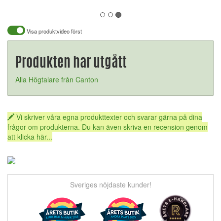
Visa produktvideo först
Produkten har utgått
Alla Högtalare från Canton
Vi skriver våra egna produkttexter och svarar gärna på dina
frågor om produkterna. Du kan även skriva en recension genom
att klicka här...
Sveriges nöjdaste kunder!