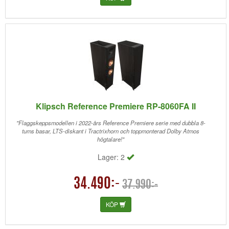
Klipsch Reference Premiere RP-8060FA II
"Flaggskeppsmodellen i 2022-års Reference Premiere serie med dubbla 8-
tums basar, LTS-diskant i Tractrixhorn och toppmonterad Dolby Atmos
högtalare!"
Lager: 2
34.490:-
37.990:-
KÖP