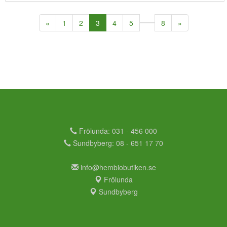
(current)
«
1
2
3
4
5
8
»
Frölunda: 031 - 456 000
Sundbyberg: 08 - 651 17 70
info@hembiobutiken.se
Frölunda
Sundbyberg