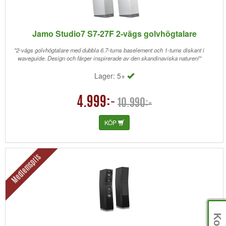
Jamo Studio7 S7-27F 2-vägs golvhögtalare
"2-vägs golvhögtalare med dubbla 6.7-tums baselement och 1-tums diskant i
waveguide. Design och färger inspirerade av den skandinaviska naturen!"
Lager: 5+
4.999:-
10.990:-
KÖP
Medlemspris