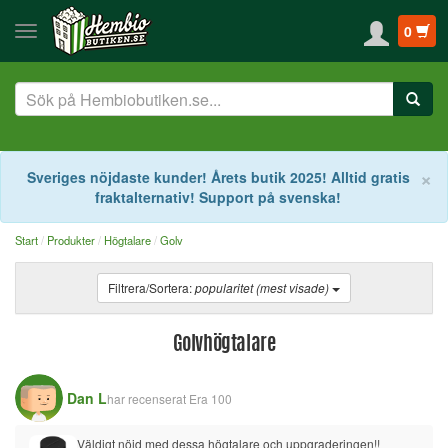
0
S
×
Sveriges nöjdaste kunder! Årets butik 2025! Alltid gratis
fraktalternativ! Support på svenska!
Start
Produkter
Högtalare
Golv
Filtrera/Sortera:
popularitet (mest visade)
Golvhögtalare
Dan L
har recenserat
Era 100
Väldigt nöjd med dessa högtalare och uppgraderingen!!