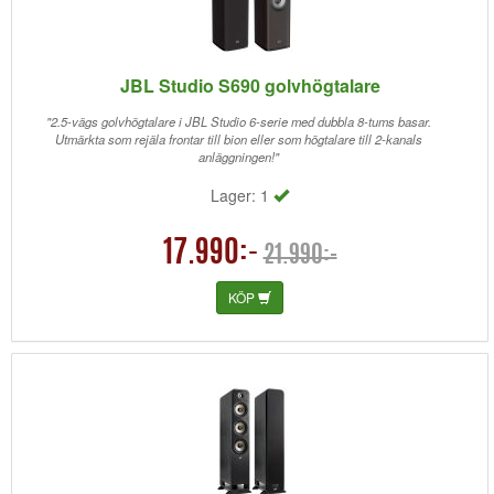
JBL Studio S690 golvhögtalare
"2.5-vägs golvhögtalare i JBL Studio 6-serie med dubbla 8-tums basar.
Utmärkta som rejäla frontar till bion eller som högtalare till 2-kanals
anläggningen!"
Lager: 1
17.990:-
21.990:-
KÖP