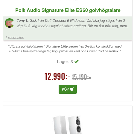
Polk Audio Signature Elite ES60 golvhögtalare
:
Gick från Dali Concept 6 till dessa. Vad ska jag säga, från 2-
Tony L
väg till 3-väg med ett mycket större omfång. Blir en 5:a från mig, men
uppgraderingen är ju så enorm så det är svårt att vara objektiv. Kan
tycka de kräver lite mer volym för att komma till sin rätt jämfört med
1 recension
mina gamla. Men de låter så trevligt mina öron.
"Största golvhögtalaren i Signature Elite serien i en 3-vägs konstruktion med
6.5-tums bas/mellanregister, högupplöst diskant och Power Port basreflex!"
Lager: 3
12.990:-
15.190:-
KÖP