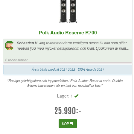
Polk Audio Reserve R700
:
Jag rekommenderar verkligen dessa till alla som gillar
Sebastian H
neutralt ljud med mycket detaljrikedom och kraft. Ljudkurvan är platt
och ren, varken vass eller dov i soundet. Det som står ut mest är basen
om man frågar mig, otroligt rent djup som känns! Det behövs inte en
2 recensioner
sub, ja skojar inte! Men en sub är en sub om man gillar det där lilla
"stora" extra. Mellanregistret och diskanten smälter in bra i delningen,
Årets bästa produkt 2021-2022 - EISA Awards 2021
alla som hört blir förvånade hur fylligt och rent allt låter. Tänk innan köp
på att dom går ner till 4ohm, och att lådorna är stora och djupa. Läs
"Resliga golvhögtalare och toppmodellen i Polk Audios Reserve serie. Dubbla
och se videos om dem, många som tappar hakan när dom hör dem
8-tums baselement för en fast och musikalisk bas!"
och ser vilket pris de har.
Lager: 1
25.990:-
KÖP