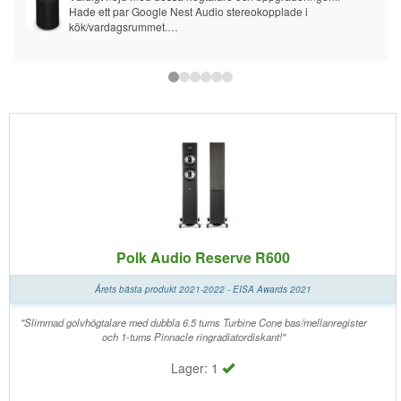
Hade ett par Google Nest Audio stereokopplade i 
kök/vardagsrummet.
Bytte ut de till ett par ERA 100, grymt lyft för musikupplevelsen!
Allt blev bättre, detaljer, basen, musikaliteten, hela familjen 
uppskattar bytet.
Har inte eller har aldrig tidigare haft någon Sonosprodukt så 
detta var "första försöket" och jag är väldigt nöjd!! Det känns 
verkligen som en kvalitetsprodukt!
Nest Audio är väl kanske inga tuffa konkurrenter men är 
samma kategori av högtalare. De är också välbyggda och tar 
liten plats och är lättplacerade, tycker de är prisvärda.
Dock så spelar ERA 100 skjortan av dem.
Polk Audio Reserve R600
Årets bästa produkt 2021-2022 - EISA Awards 2021
"Slimmad golvhögtalare med dubbla 6.5 tums Turbine Cone bas/mellanregister
och 1-tums Pinnacle ringradiatordiskant!"
Lager: 1