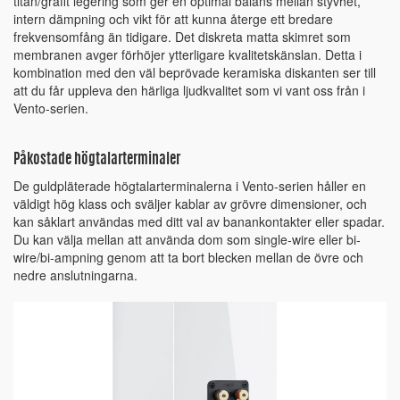
titan/grafit legering som ger en optimal balans mellan styvhet,
intern dämpning och vikt för att kunna återge ett bredare
frekvensomfång än tidigare. Det diskreta matta skimret som
membranen avger förhöjer ytterligare kvalitetskänslan. Detta i
kombination med den väl beprövade keramiska diskanten ser till
att du får uppleva den härliga ljudkvalitet som vi vant oss från i
Vento-serien.
Påkostade högtalarterminaler
De guldpläterade högtalarterminalerna i Vento-serien håller en
väldigt hög klass och sväljer kablar av grövre dimensioner, och
kan såklart användas med ditt val av banankontakter eller spadar.
Du kan välja mellan att använda dom som single-wire eller bi-
wire/bi-ampning genom att ta bort blecken mellan de övre och
nedre anslutningarna.