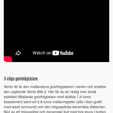
3-vägs golvhögtalare
Vento 90 är den mellanstora golvhögtalaren i serien och ersätter
den utgående Vento 886.2. Här får du en reslig men ändå
estetiskt tilltalande golvhögtalare med dubbla 7.6-tums
baselement samt ett 6.8-tums mellanregister (alla i titan-grafit
med wave surround) och den högupplösta keramiska diskanten.
Njut av ett högupplöst och dynamiskt ljud med bra stuns i botten,