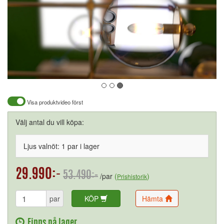
Visa produktvideo först
Välj antal du vill köpa:
Ljus valnöt: 1 par i lager
29.990:-
53.490:-
/par
(
)
Prishistorik
par
KÖP
Hämta
Finns på lager