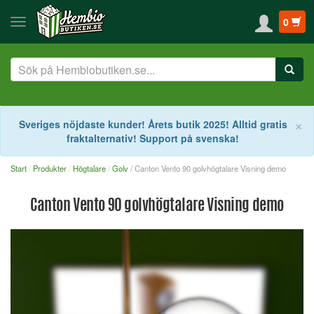
0
S
×
Sveriges nöjdaste kunder! Årets butik 2025! Alltid gratis
fraktalternativ! Support på svenska!
Start
Produkter
Högtalare
Golv
/ Canton Vento 90 golvhögtalare Visning demo
Canton Vento 90 golvhögtalare Visning demo