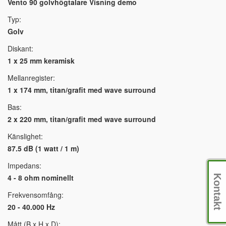
Vento 90 golvhögtalare Visning demo
Typ:
Golv
Diskant:
1 x 25 mm keramisk
Mellanregister:
1 x 174 mm, titan/grafit med wave surround
Bas:
2 x 220 mm, titan/grafit med wave surround
Känslighet:
87.5 dB (1 watt / 1 m)
Impedans:
4 - 8 ohm nominellt
Kontakt
Frekvensomfång:
20 - 40.000 Hz
Mått (B x H x D):