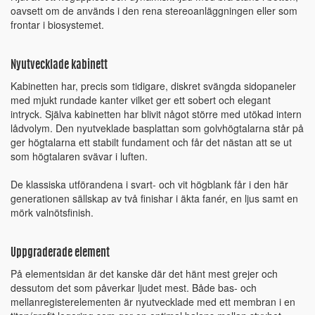
oavsett om de används i den rena stereoanläggningen eller som
frontar i biosystemet.
Nyutvecklade kabinett
Kabinetten har, precis som tidigare, diskret svängda sidopaneler
med mjukt rundade kanter vilket ger ett sobert och elegant
intryck. Själva kabinetten har blivit något större med utökad intern
lådvolym. Den nyutveklade basplattan som golvhögtalarna står på
ger högtalarna ett stabilt fundament och får det nästan att se ut
som högtalaren svävar i luften.
De klassiska utförandena i svart- och vit högblank får i den här
generationen sällskap av två finishar i äkta fanér, en ljus samt en
mörk valnötsfinish.
Uppgraderade element
På elementsidan är det kanske där det hänt mest grejer och
dessutom det som påverkar ljudet mest. Både bas- och
mellanregisterelementen är nyutvecklade med ett membran i en