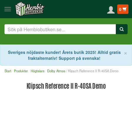
0
S
×
Sveriges nöjdaste kunder! Årets butik 2025! Alltid gratis
fraktalternativ! Support på svenska!
Start
Produkter
Högtalare
Dolby Atmos
/ Klipsch Reference II R-40SA Demo
Klipsch Reference II R-40SA Demo