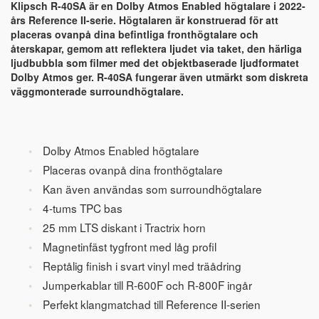
Klipsch R-40SA är en Dolby Atmos Enabled högtalare i 2022-
års Reference II-serie. Högtalaren är konstruerad för att
placeras ovanpå dina befintliga fronthögtalare och
återskapar, gemom att reflektera ljudet via taket, den härliga
ljudbubbla som filmer med det objektbaserade ljudformatet
Dolby Atmos ger. R-40SA fungerar även utmärkt som diskreta
väggmonterade surroundhögtalare.
Dolby Atmos Enabled högtalare
Placeras ovanpå dina fronthögtalare
Kan även användas som surroundhögtalare
4-tums TPC bas
25 mm LTS diskant i Tractrix horn
Magnetinfäst tygfront med låg profil
Reptålig finish i svart vinyl med träådring
Jumperkablar till R-600F och R-800F ingår
Perfekt klangmatchad till Reference II-serien