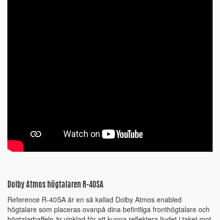
Dolby Atmos högtalaren R-40SA
Reference R-40SA är en så kallad Dolby Atmos enabled
högtalare som placeras ovanpå dina befintliga fronthögtalare och
högtalarbaffeln är vinklad för att kunna reflektera ljudet i taket mot