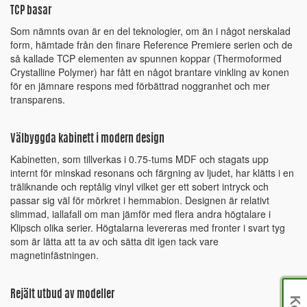
TCP basar
Som nämnts ovan är en del teknologier, om än i något nerskalad
form, hämtade från den finare Reference Premiere serien och de
så kallade TCP elementen av spunnen koppar (Thermoformed
Crystalline Polymer) har fått en något brantare vinkling av konen
för en jämnare respons med förbättrad noggranhet och mer
transparens.
Välbyggda kabinett i modern design
Kabinetten, som tillverkas i 0.75-tums MDF och stagats upp
internt för minskad resonans och färgning av ljudet, har klätts i en
träliknande och reptålig vinyl vilket ger ett sobert intryck och
passar sig väl för mörkret i hemmabion. Designen är relativt
slimmad, iallafall om man jämför med flera andra högtalare i
Klipsch olika serier. Högtalarna levereras med fronter i svart tyg
som är lätta att ta av och sätta dit igen tack vare
magnetinfästningen.
Rejält utbud av modeller