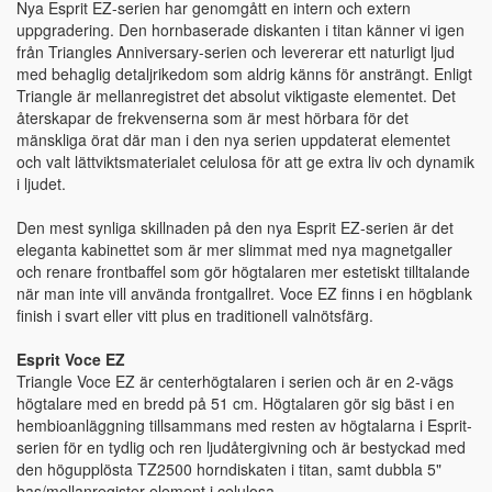
Nya Esprit EZ-serien har genomgått en intern och extern
uppgradering. Den hornbaserade diskanten i titan känner vi igen
från Triangles Anniversary-serien och levererar ett naturligt ljud
med behaglig detaljrikedom som aldrig känns för ansträngt. Enligt
Triangle är mellanregistret det absolut viktigaste elementet. Det
återskapar de frekvenserna som är mest hörbara för det
mänskliga örat där man i den nya serien uppdaterat elementet
och valt lättviktsmaterialet celulosa för att ge extra liv och dynamik
i ljudet.
Den mest synliga skillnaden på den nya Esprit EZ-serien är det
eleganta kabinettet som är mer slimmat med nya magnetgaller
och renare frontbaffel som gör högtalaren mer estetiskt tilltalande
när man inte vill använda frontgallret. Voce EZ finns i en högblank
finish i svart eller vitt plus en traditionell valnötsfärg.
Esprit Voce EZ
Triangle Voce EZ är centerhögtalaren i serien och är en 2-vägs
högtalare med en bredd på 51 cm. Högtalaren gör sig bäst i en
hembioanläggning tillsammans med resten av högtalarna i Esprit-
serien för en tydlig och ren ljudåtergivning och är bestyckad med
den högupplösta TZ2500 horndiskaten i titan, samt dubbla 5"
bas/mellanregister-element i celulosa.