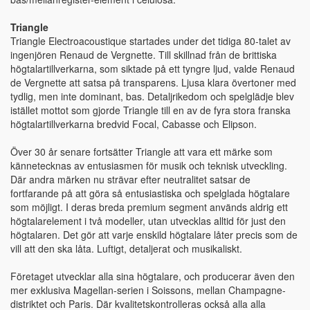
Triangle
Triangle Electroacoustique startades under det tidiga 80-talet av
ingenjören Renaud de Vergnette. Till skillnad från de brittiska
högtalartillverkarna, som siktade på ett tyngre ljud, valde Renaud
de Vergnette att satsa på transparens. Ljusa klara övertoner med
tydlig, men inte dominant, bas. Detaljrikedom och spelglädje blev
istället mottot som gjorde Triangle till en av de fyra stora franska
högtalartillverkarna bredvid Focal, Cabasse och Elipson.
Över 30 år senare fortsätter Triangle att vara ett märke som
kännetecknas av entusiasmen för musik och teknisk utveckling.
Där andra märken nu strävar efter neutralitet satsar de
fortfarande på att göra så entusiastiska och spelglada högtalare
som möjligt. I deras breda premium segment används aldrig ett
högtalarelement i två modeller, utan utvecklas alltid för just den
högtalaren. Det gör att varje enskild högtalare låter precis som de
vill att den ska låta. Luftigt, detaljerat och musikaliskt.
Företaget utvecklar alla sina högtalare, och producerar även den
mer exklusiva Magellan-serien i Soissons, mellan Champagne-
distriktet och Paris. Där kvalitetskontrolleras också alla alla