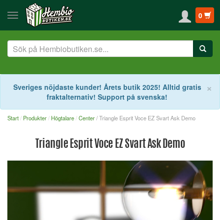
0
S
×
Sveriges nöjdaste kunder! Årets butik 2025! Alltid gratis
fraktalternativ! Support på svenska!
Start
Produkter
Högtalare
Center
/ Triangle Esprit Voce EZ Svart Ask Demo
Triangle Esprit Voce EZ Svart Ask Demo