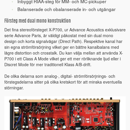
Inbyggt RIAA-steg för MM- och MC-pickuper
Balanserade och obalanserade in- och utgångar
Försteg med dual mono konstruktion
Det fina stereoförsteget X-P700, ur Advance Acoustics exklusivare
serie Advance Paris, är väldigt påkostat med sin dual mono
design och korta signalvägar (Direct Path). Respektive kanal har
sin egna strömförsörjning vilket ger en bättre kanalbalans med
lägre distortion och crosstalk. Du kan välja mellan att använda X-
P700 i ett Class A Mode vilket ger ett mer rörliknande ljud eller i
Discret Mode för mer traditionell Klass A/B-drift.
De olika delarna som analog-, digital- strömförsörjnings- och
förstegsdelarna sitter på olika kretskort för att minska eventuella
störningar.