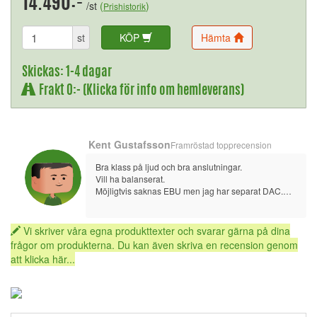
14.490:-
/st
(
)
Prishistorik
st
KÖP
Hämta
Skickas: 1-4 dagar
Frakt 0:- (Klicka för info om hemleverans)
Kent Gustafsson
Framröstad topprecension
Bra klass på ljud och bra anslutningar. 
Vill ha balanserat.
Möjligtvis saknas EBU men jag har separat DAC.
Kör X-P700 med X-A160 EVO slutsteg, är mycket 
nöjd.
Vi skriver våra egna produkttexter och svarar gärna på dina
frågor om produkterna. Du kan även skriva en recension genom
att klicka här...