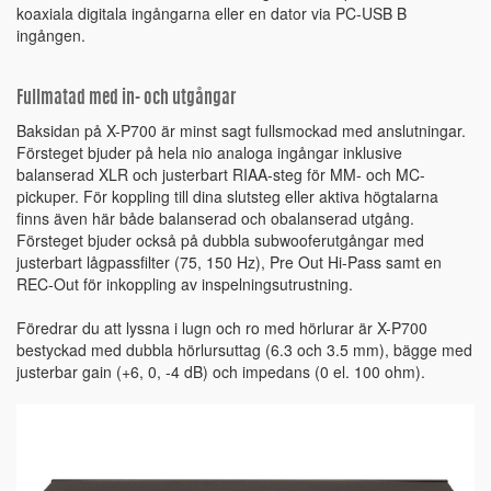
koaxiala digitala ingångarna eller en dator via PC-USB B
ingången.
Fullmatad med in- och utgångar
Baksidan på X-P700 är minst sagt fullsmockad med anslutningar.
Försteget bjuder på hela nio analoga ingångar inklusive
balanserad XLR och justerbart RIAA-steg för MM- och MC-
pickuper. För koppling till dina slutsteg eller aktiva högtalarna
finns även här både balanserad och obalanserad utgång.
Försteget bjuder också på dubbla subwooferutgångar med
justerbart lågpassfilter (75, 150 Hz), Pre Out Hi-Pass samt en
REC-Out för inkoppling av inspelningsutrustning.
Föredrar du att lyssna i lugn och ro med hörlurar är X-P700
bestyckad med dubbla hörlursuttag (6.3 och 3.5 mm), bägge med
justerbar gain (+6, 0, -4 dB) och impedans (0 el. 100 ohm).