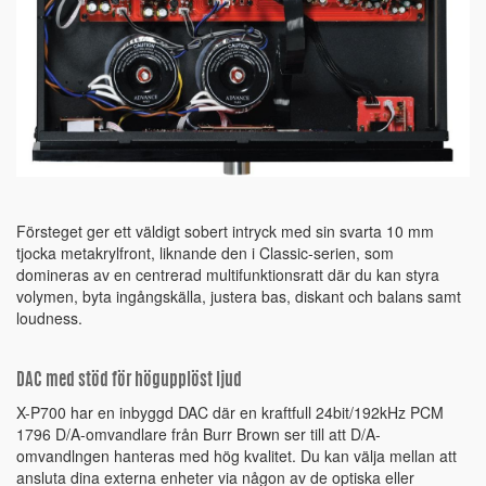
Försteget ger ett väldigt sobert intryck med sin svarta 10 mm
tjocka metakrylfront, liknande den i Classic-serien, som
domineras av en centrerad multifunktionsratt där du kan styra
volymen, byta ingångskälla, justera bas, diskant och balans samt
loudness.
DAC med stöd för högupplöst ljud
X-P700 har en inbyggd DAC där en kraftfull 24bit/192kHz PCM
1796 D/A-omvandlare från Burr Brown ser till att D/A-
omvandlngen hanteras med hög kvalitet. Du kan välja mellan att
ansluta dina externa enheter via någon av de optiska eller