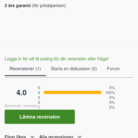
2 års garanti
(för privatperson)
Logga in för att få poäng för din recension eller fråga!
Recensioner (1)
Starta en diskussion (0)
Forum
5
0%
4.0
4
100%
3
0%
2
0%
Baserat på 1 recension
1
0%
Lämna recension
Flest likes
Alla recensioner