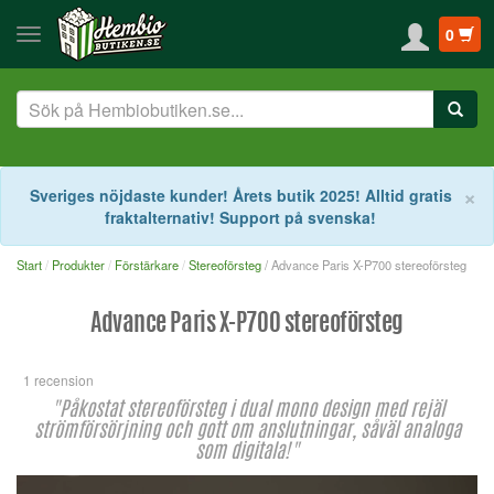
0
S
×
Sveriges nöjdaste kunder! Årets butik 2025! Alltid gratis
fraktalternativ! Support på svenska!
Start
Produkter
Förstärkare
Stereoförsteg
/ Advance Paris X-P700 stereoförsteg
Advance Paris X-P700 stereoförsteg
1 recension
"Påkostat stereoförsteg i dual mono design med rejäl
strömförsörjning och gott om anslutningar, såväl analoga
som digitala!"