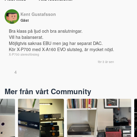
Kent Gustafsson
Gäst
Bra klass på ljud och bra anslutningar. 
Vill ha balanserat.
Möjligtvis saknas EBU men jag har separat DAC.
Kör X-P700 med X-A160 EVO slutsteg, är mycket nöjd.
X-P700 stereoförsteg
för 3 år sen
4
Mer från vårt Community