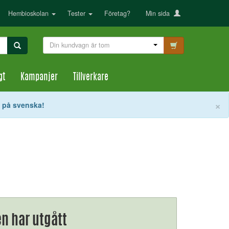
Hembioskolan
Tester
Företag?
Min sida
Din kundvagn är tom
gt
Kampanjer
Tillverkare
S
×
t på svenska!
n har utgått