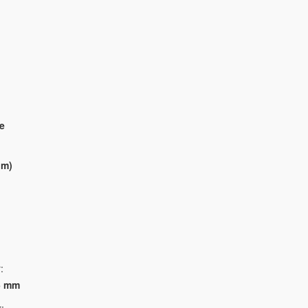
e
hm)
:
.5 mm
: