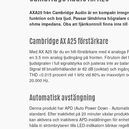
AXA25 från Cambridge Audio är en kompakt integre
funktion och bra ljud. Passar lättdrivna högtalare o
ohms impedans. Obs att fjärrkontroll finns inte till
Cambridge AX A25 förstärkare
Med AX A25 får du en hifi-förstärkare med 4 analoga
en 3.5 mm analog ljudingång på fronten. Förutom det f
ljudsignalen i full signalstyrka och justeras inte av bala
Signal till brusförhållandet är 82 dB (oviktat) och in
THD <0.015 procent vid 1 kHz vid 80% av maxvolym oc
20.000 Hz.
Automatisk avstängning
Denna produkt har APD (Auto Power Down - Automatis
standard. Efter inaktivitet på 20 minuter växlar produkt
kan aktivera och inaktivera APD-inställningen för enhe
hålla in strömbrytaren tills LED-indikatorn blinkar rege