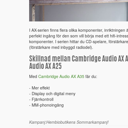
I AX-serien finns flera olika komponenter, inriktningen är b
perfekt ingång för den som vill börja med ett hifi-intr
komponenter. I serien hittar du CD-spelare, förstärkar
(förstärkare med inbyggd radiodel).
Skillnad mellan Cambridge Audio AX 
Audio AX A25
Med
Cambridge Audio AX A35
får du:
- Mer effekt
- Display och digital meny
- Fjärrkontroll
- MM-phonoingång
Kampanj:Hembiobutikens Sommarkampanj!