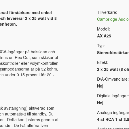
Tillverkare:
rad förstärkare med enkel
ch levererar 2 x 25 watt vid 8
Cambridge Audio
 enheten.
Modell:
AX A25
Typ:
 RCA-ingångar på baksidan och
Stereoförstärkar
inns en Rec Out, som skickar ut
Effekt:
nskontroller eller volymkontrollen.
gångsimpedanserna är på 32 kohm.
2 x 25 watt (8 o
h under 0.15 procent för 20 -
D/A-Omvandlare:
Nej
Digitala ingångar:
Nej
k avstängning) aktiverad som
Analoga ingångar
en automatiskt till standby. Du
4 st RCA 1 st 3
ten. Detta kan justeras genom att
lbundet. De två alternativen
Analoga utgångar