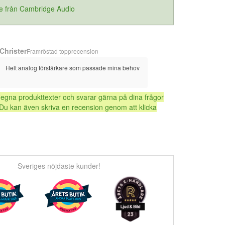
re från Cambridge Audio
Christer
Framröstad topprecension
Helt analog förstärkare som passade mina behov
 egna produkttexter och svarar gärna på dina frågor
Du kan även skriva en recension genom att klicka
Sveriges nöjdaste kunder!