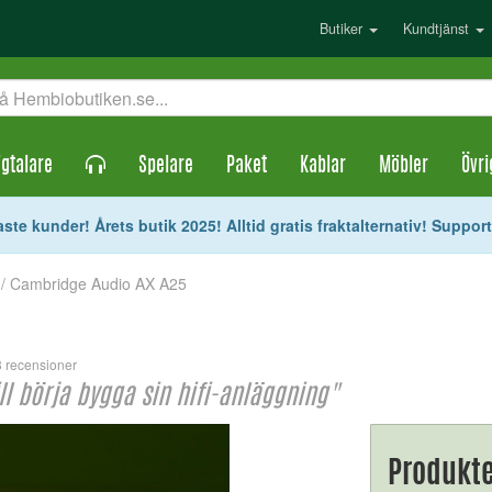
Butiker
Kundtjänst
gtalare
Spelare
Paket
Kablar
Möbler
Övri
ste kunder! Årets butik 2025! Alltid gratis fraktalternativ! Suppor
/ Cambridge Audio AX A25
3 recensioner
ll börja bygga sin hifi-anläggning"
Produkte