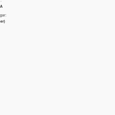
CA
gar:
er)