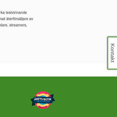
verka testvinnande
rad återförsäljare av
lare, streamers,
Kontakt