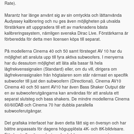
Rate).
Marantz har länge använt sig av sin omtyckta och lättanvända
Audyssey kalibrering och nu ges även möjligheten på utvalda
förstärkare att uppgradera till ett av marknadens bästa
kalibreringssystem, nämligen svenska Dirac Live. Förstärkarna är
förberedda för detta men licensen köps till separat.
På modellerna Cinema 40 och 50 samt försteget AV 10 har du
möjlighet att ansluta upp till fyra aktiva subwoofers. I menyerna
har du dessutom möjlighet att låta alla basar få hela
lågfrekvenssignalen (Standard) eller, om du vill, dirigera om
lågfrekvenssignalen från högtalaren som står närmast en specifik
subwoofer till just den subwoofern (Directional). Cinema AV10
Cinema 40 och 50 samt AV10 har även Bass Shaker Output där
en av subwooferutgångarna kan användas för att ansluta ett
separat slutsteg och bass shakers. De mindre modellerna Cinema
60/60DAB och Cinema 70 har dubbla parallella
subwooferutgångar.
Det grafiska interfacet har även detta fått sig en översyn och har
bättre anpassats för dagens högupplösta 4K- och 8K-bildvisare.