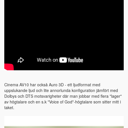
Cinema AV10 har också Auro 3D - ett ljudformat med
uppslukande ljud och lite annorlunda konfiguration jämfört med
Dolbys och DTS motsvarigheter där man jobbar med flera "lager"
av högtalare och en s.k "Voice of God"-högtalare som sitter mitt i
taket.