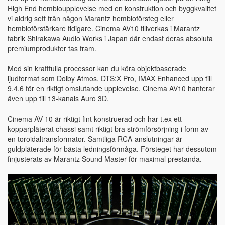
High End hembioupplevelse med en konstruktion och byggkvalitet
vi aldrig sett från någon Marantz hembioförsteg eller
hembioförstärkare tidigare. Cinema AV10 tillverkas i Marantz
fabrik Shirakawa Audio Works i Japan där endast deras absoluta
premiumprodukter tas fram.
Med sin kraftfulla processor kan du köra objektbaserade
ljudformat som Dolby Atmos, DTS:X Pro, IMAX Enhanced upp till
9.4.6 för en riktigt omslutande upplevelse. Cinema AV10 hanterar
även upp till 13-kanals Auro 3D.
Cinema AV 10 är riktigt fint konstruerad och har t.ex ett
kopparpläterat chassi samt riktigt bra strömförsörjning i form av
en toroidaltransformator. Samtliga RCA-anslutningar är
guldpläterade för bästa ledningsförmåga. Försteget har dessutom
finjusterats av Marantz Sound Master för maximal prestanda.