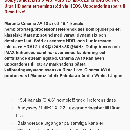
Dolby Atmos, DTS:X Pro, Auro 3D, IMAX Enhanced och 8K
Ultra HD samt streamingstöd via HEOS. Uppgraderingsbar till
Dirac Live!
Marantz Cinema AV 10 är ett 15.4-kanals
hembioförsteg/processor i referensklass som bjuder på ett
klassiskt Marantz sound med varmt, dynamiskt och
detaljerat ljud. Stödjer senaste HDR- och ljudformaten
inklusive HDMI 2.1 4K@120Hz/8K@60Hz, Dolby Atmos och
IMAX Enhanced samt har avancerad kalibrering och
omfattande streamingstöd. Cinema AV10 kan även
uppgraderas till ett av marknadens bästa
kalibreringssystem; svenska Dirac Live. Cinema AV10
produceras i Marantz fabrik Shirakawa Audio Works i Japan.
15.4-kanals (9.4.6) hembioförsteg i referensklass
Audyssey MultEQ XT32, uppgraderingsbar till Dirac
Live
Balanserade utgångar på samtliga kanaler