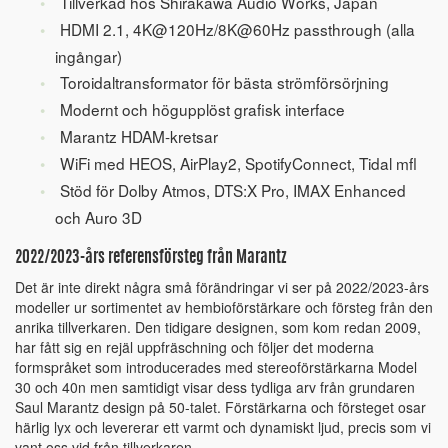
Tillverkad hos Shirakawa Audio Works, Japan
HDMI 2.1, 4K@120Hz/8K@60Hz passthrough (alla
ingångar)
Toroidaltransformator för bästa strömförsörjning
Modernt och högupplöst grafisk interface
Marantz HDAM-kretsar
WiFi med HEOS, AirPlay2, SpotifyConnect, Tidal mfl
Stöd för Dolby Atmos, DTS:X Pro, IMAX Enhanced
och Auro 3D
2022/2023-års referensförsteg från Marantz
Det är inte direkt några små förändringar vi ser på 2022/2023-års
modeller ur sortimentet av hembioförstärkare och försteg från den
anrika tillverkaren. Den tidigare designen, som kom redan 2009,
har fått sig en rejäl uppfräschning och följer det moderna
formspråket som introducerades med stereoförstärkarna Model
30 och 40n men samtidigt visar dess tydliga arv från grundaren
Saul Marantz design på 50-talet. Förstärkarna och försteget osar
härlig lyx och levererar ett varmt och dynamiskt ljud, precis som vi
vant oss vid från tillverkaren