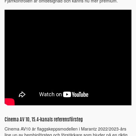
Fjärrkontrollen är omdesignad och känns nu mer premium.
Cinema AV 10, 15.4-kanals referensförsteg
Cinema AV10 är flaggskeppsmodellen i Marantz 2022/2023-års
line up av hembioförsteg och förstärkare som bjuder på en riktig