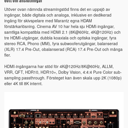
Gott om anslutningar
Utöver ovan nämnda streamingstöd finns det en uppsjö av
ingångar, både digitala och analoga, inklusive en dedikerad
ingång för skivspelare med Marantz egna HDAM
förstärkarlösning. Cinema AV 10 har hela sju HDMI-ingångar,
samtliga kompatibla med HDMI 2.1 (8K@60Hz, 4K@120Hz) och
tre HDMI-utgångar, dubbla koaxiala och optiska ingångar, fyra
stereo RCA, Phono (MM), fyra subwooferutgångar, balanserad
(XLR) 17.4 Pre-Out, obalanserad (RCA) 17.4 Pre-Out och många
fler.
HDMI-ingångarna har stöd för 4K@120Hz/8K@60Hz, ALLM,
VRR, QFT, HDR10, HDR10+, Dolby Vision, 4:4:4 Pure Color sub-
sampling passthrough. Försteget kan även skala upp 2K (1080p)
eller 4K till 8K internt.