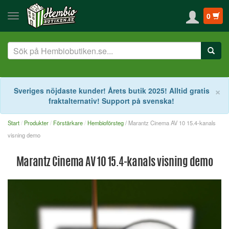
0
S
×
Sveriges nöjdaste kunder! Årets butik 2025! Alltid gratis
fraktalternativ! Support på svenska!
Start
Produkter
Förstärkare
Hembioförsteg
/ Marantz Cinema AV 10 15.4-kanals
visning demo
Marantz Cinema AV 10 15.4-kanals visning demo