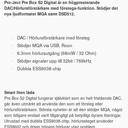
Pro-Ject Pre Box S2 Digital är en högpresterande
DAC/Hörlursförstärkare med förstegs-funktion. Stödjer det
nya ljudformatet MQA samt DSD512.
DAC / Hörlursförstärkare med försteg
Stödjer MQA via USB, Roon
6.3mm hörlursutgång (68mW / 32 Ohm)
Stödjer signaler upp till 32bit / 768kHz
Dubbla ESS9038-chip
Smart liten låda
Pre Box S2 Digital fungerar självklart som en helt fristående DAC,
går även utmärkt att använda den som ett försteg eller
hörlursförstärkare. Största nyheten är att den stödjer MQA, något
som tidigare endast varit tillgängligt på betydligt dyrare lösningar.
Utrustad med dubbla ESS9038-chip, hörlurssteget använder
ESS9602 och driver trögare hörlurar utan problem.