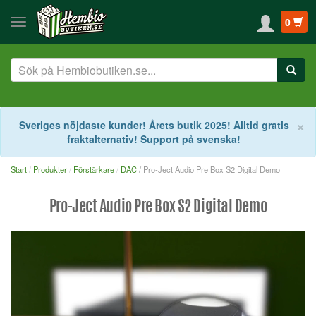
0
S
×
Sveriges nöjdaste kunder! Årets butik 2025! Alltid gratis
fraktalternativ! Support på svenska!
Start
Produkter
Förstärkare
DAC
/ Pro-Ject Audio Pre Box S2 Digital Demo
Pro-Ject Audio Pre Box S2 Digital Demo