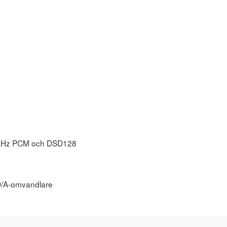
192kHz PCM och DSD128
D/A-omvandlare