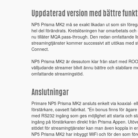
Uppdaterad version med bättre funkt
NP5 Prisma MK2 må se exakt likadan ut som sin föreg
hel del förändrats. Kretslösningen har omarbetats och 
nu tillåter MQA pass-through. Den redan omfattande lis
streamingtjänster kommer successivt att utökas med stö
Connect.
NP5 Prisma MK2 är dessutom klar från start med ROO
välljudande streamer blivit ännu bättre och stabilare
omfattande streamingstöd.
Anslutningar
Primare NP5 Prisma MK2 ansluts enkelt via koaxial- eller 
förstärkare, oavsett fabrikat. *En bonus finns för ägar
med RS232 ingång som ges möjlighet att starta och st
ingång på förstärkaren direkt från Prisma Appen. Ut
stödet för streamingtjänster kan man även koppla in 
NP5 Prisma MK2 har inbyggt WiFi och för den som föred