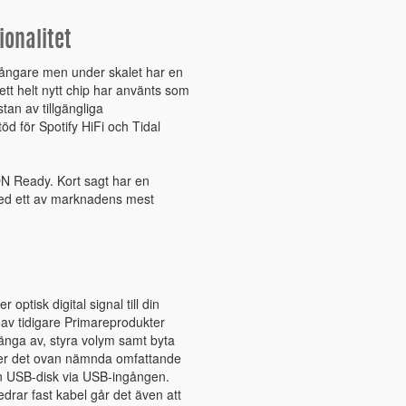
ionalitet
ångare men under skalet har en
ett helt nytt chip har använts som
tan av tillgängliga
d för Spotify HiFi och Tidal
N Ready. Kort sagt har en
 med ett av marknadens mest
optisk digital signal till din
e av tidigare Primareprodukter
änga av, styra volym samt byta
över det ovan nämnda omfattande
en USB-disk via USB-ingången.
rar fast kabel går det även att