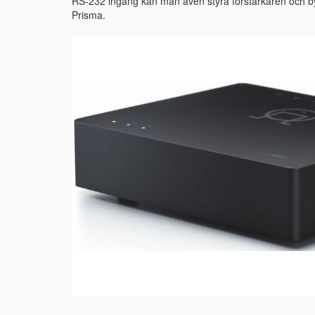
RS-232 ingång kan man även styra förstärkaren och by
Prisma.