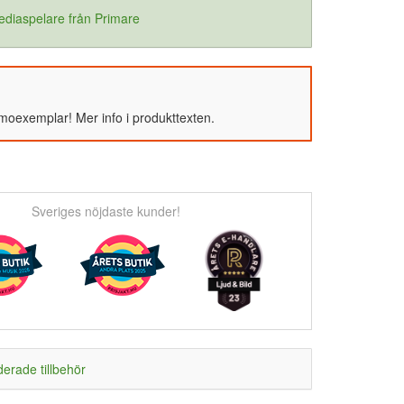
ediaspelare från Primare
emoexemplar! Mer info i produkttexten.
Sveriges nöjdaste kunder!
rade tillbehör