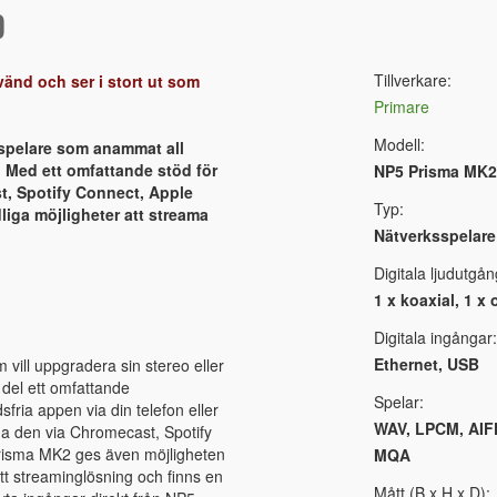
o
Tillverkare:
änd och ser i stort ut som
Primare
Modell:
sspelare som anammat all
. Med ett omfattande stöd för
NP5 Prisma MK
t, Spotify Connect, Apple
Typ:
iga möjligheter att streama
Nätverksspelare
Digitala ljudutgån
1 x koaxial, 1 x 
Digitala ingångar:
Ethernet, USB
vill uppgradera sin stereo eller
del ett omfattande
Spelar:
ria appen via din telefon eller
WAV, LPCM, AIF
ma den via Chromecast, Spotify
risma MK2 ges även möjligheten
MQA
tt streaminglösning och finns en
Mått (B x H x D):