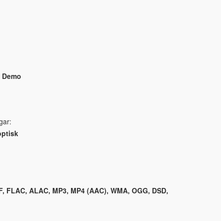
2 Demo
gar:
optisk
F, FLAC, ALAC, MP3, MP4 (AAC), WMA, OGG, DSD,