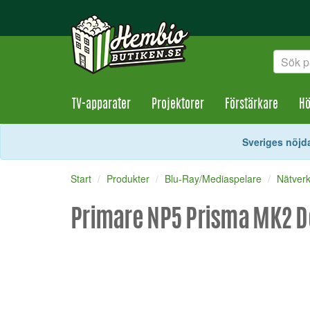
TV-apparater
Projektorer
Förstärkare
Hö
Sveriges nöjda
Start
Produkter
Blu-Ray/Mediaspelare
Nätver
Primare NP5 Prisma MK2 