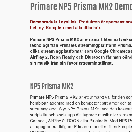
Primare NP5 Prisma MK2 Dem
Demoprodukt i nyskick. Produkten är sparsamt anv
helt ny. Komplett med alla tillbehör.
Primare NP5 Prisma MK2 är en smart liten nätverk
teknologi från Primares streamingplattform Prisma
olika streamingplattformar som Google Chromecas
AirPlay 2, Roon Ready och Bluetooth får man oändl
sin musik från sin favoritstreamingtjänst.
NP5 Prisma MK2
Primare NP5 Prisma MK2 är ett utmärkt val för den som 
hembioanläggning med en kompetent streamer och ta 
streamingstöd. Styr NP5 Prisma MK2 med den kostnadsf
surfplatta och spela upp din lagrade musik eller strea
Connect, AirPlay 2, ROON eller Bluetooth. Med NP5 P
att uppgradera tidigare Primare-modeller till en komple