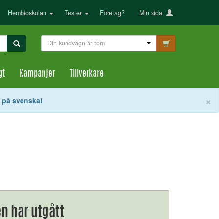
Hembioskolan
Tester
Företag?
Min sida
Din kundvagn är tom
gt
Kampanjer
Tillverkare
S
×
t på svenska!
n har utgått