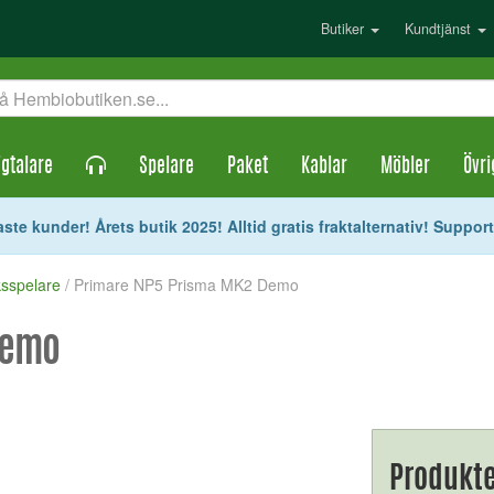
Butiker
Kundtjänst
gtalare
Spelare
Paket
Kablar
Möbler
Övri
ste kunder! Årets butik 2025! Alltid gratis fraktalternativ! Suppor
ksspelare
/ Primare NP5 Prisma MK2 Demo
Demo
Produkte