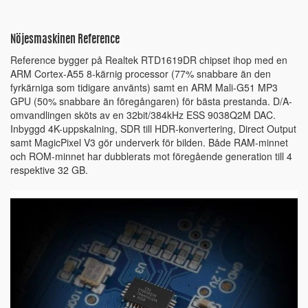
Nöjesmaskinen Reference
Reference bygger på Realtek RTD1619DR chipset ihop med en
ARM Cortex-A55 8-kärnig processor (77% snabbare än den
fyrkärniga som tidigare använts) samt en ARM Mali-G51 MP3
GPU (50% snabbare än föregångaren) för bästa prestanda. D/A-
omvandlingen sköts av en 32bit/384kHz ESS 9038Q2M DAC.
Inbyggd 4K-uppskalning, SDR till HDR-konvertering, Direct Output
samt MagicPixel V3 gör underverk för bilden. Både RAM-minnet
och ROM-minnet har dubblerats mot föregående generation till 4
respektive 32 GB.