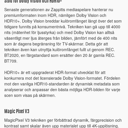
Stöd för Dolby Vision och HDR10+
Senaste generationen av Zappitis mediaspelare hanterar nu
premiumformaten inom HDR, nämligen Dolby Vision och
HDR10+. Dolby Vision breddar kulöromfånget långt över det som
tidigare funnits på konsumentnivå. Tekniken kan gå upp till 4000
nits (mätenhet för ljusstyrka) och med Dolby Vision kan alltså
väsentligt mer ljus återges från bilden, jämfört med de 400 nits
som är dagens begränsning för TV-skärmar. Detta gör att
tekniken även kan utnyttja kulöromfånget fullt ut genom REC.
BT2020, en färgstandard som ersätter den 20 år gamla REC.
BT709.
HDR10+ är ett uppgraderat HDR-format utvecklat för att
konkurrera mot det licensierade Dolby Vision-formatet. Fördelen
mot den vanliga HDR10-standarden är dynamisk metadata som
analyserar och anpassar den bästa möjliga HDR-bilden för varje
scen som visas på skärmen.
Magic Pixel V3
MagicPixel V3 tekniken ger förbättrad dynamik, färgprecision och
kontrast samt skalar även upp materialet upp till 4K-upplösning.