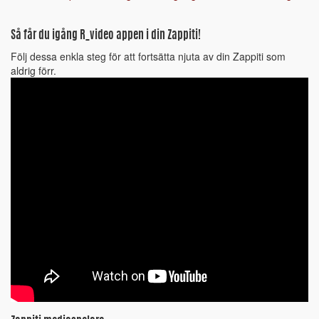
Så får du igång R_video appen i din Zappiti!
Följ dessa enkla steg för att fortsätta njuta av din Zappiti som
aldrig förr.