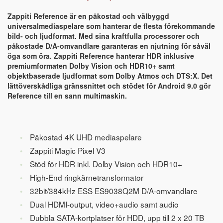
Zappiti Reference är en påkostad och välbyggd
universalmediaspelare som hanterar de flesta förekommande
bild- och ljudformat. Med sina kraftfulla processorer och
påkostade D/A-omvandlare garanteras en njutning för såväl
öga som öra. Zappiti Reference hanterar HDR inklusive
premiumformaten Dolby Vision och HDR10+ samt
objektbaserade ljudformat som Dolby Atmos och DTS:X. Det
lättöverskådliga gränssnittet och stödet för Android 9.0 gör
Reference till en sann multimaskin.
Påkostad 4K UHD mediaspelare
Zappiti Magic Pixel V3
Stöd för HDR inkl. Dolby Vision och HDR10+
High-End ringkärnetransformator
32bit/384kHz ESS ES9038Q2M D/A-omvandlare
Dual HDMI-output, video+audio samt audio
Dubbla SATA-kortplatser för HDD, upp till 2 x 20 TB