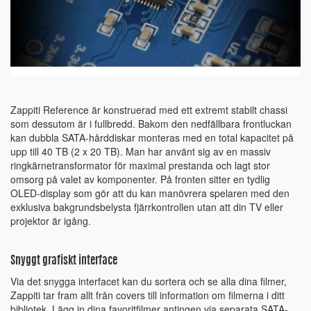
Zappiti Reference är konstruerad med ett extremt stabilt chassi
som dessutom är i fullbredd. Bakom den nedfällbara frontluckan
kan dubbla SATA-hårddiskar monteras med en total kapacitet på
upp till 40 TB (2 x 20 TB). Man har använt sig av en massiv
ringkärnetransformator för maximal prestanda och lagt stor
omsorg på valet av komponenter. På fronten sitter en tydlig
OLED-display som gör att du kan manövrera spelaren med den
exklusiva bakgrundsbelysta fjärrkontrollen utan att din TV eller
projektor är igång.
Snyggt grafiskt interface
Via det snygga interfacet kan du sortera och se alla dina filmer,
Zappiti tar fram allt från covers till information om filmerna i ditt
bibliotek. Lägg in dina favoritfilmer antingen via separata SATA-