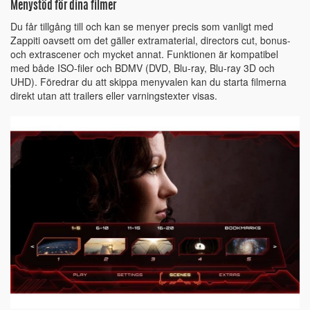
Menystöd för dina filmer
Du får tillgång till och kan se menyer precis som vanligt med
Zappiti oavsett om det gäller extramaterial, directors cut, bonus-
och extrascener och mycket annat. Funktionen är kompatibel
med både ISO-filer och BDMV (DVD, Blu-ray, Blu-ray 3D och
UHD). Föredrar du att skippa menyvalen kan du starta filmerna
direkt utan att trailers eller varningstexter visas.