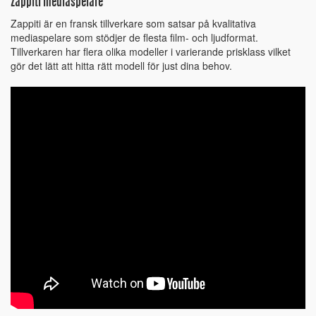
Zappiti mediaspelare
Zappiti är en fransk tillverkare som satsar på kvalitativa
mediaspelare som stödjer de flesta film- och ljudformat.
Tillverkaren har flera olika modeller i varierande prisklass vilket
gör det lätt att hitta rätt modell för just dina behov.