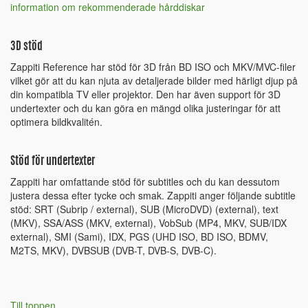
information om rekommenderade hårddiskar
3D stöd
Zappiti Reference har stöd för 3D från BD ISO och MKV/MVC-filer
vilket gör att du kan njuta av detaljerade bilder med härligt djup på
din kompatibla TV eller projektor. Den har även support för 3D
undertexter och du kan göra en mängd olika justeringar för att
optimera bildkvalitén.
Stöd för undertexter
Zappiti har omfattande stöd för subtitles och du kan dessutom
justera dessa efter tycke och smak. Zappiti anger följande subtitle
stöd: SRT (Subrip / external), SUB (MicroDVD) (external), text
(MKV), SSA/ASS (MKV, external), VobSub (MP4, MKV, SUB/IDX
external), SMI (Sami), IDX, PGS (UHD ISO, BD ISO, BDMV,
M2TS, MKV), DVBSUB (DVB-T, DVB-S, DVB-C).
Till toppen