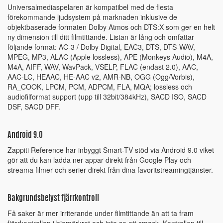
Universalmediaspelaren är kompatibel med de flesta
förekommande ljudsystem på marknaden inklusive de
objektbaserade formaten Dolby Atmos och DTS:X som ger en helt
ny dimension till ditt filmtittande. Listan är lång och omfattar
följande format: AC-3 / Dolby Digital, EAC3, DTS, DTS-WAV,
MPEG, MP3, ALAC (Apple lossless), APE (Monkeys Audio), M4A,
M4A, AIFF, WAV, WavPack, VSELP, FLAC (endast 2.0), AAC,
AAC-LC, HEAAC, HE-AAC v2, AMR-NB, OGG (Ogg/Vorbis),
RA_COOK, LPCM, PCM, ADPCM, FLA, MQA; lossless och
audiofilformat support (upp till 32bit/384kHz), SACD ISO, SACD
DSF, SACD DFF.
Android 9.0
Zappiti Reference har inbyggt Smart-TV stöd via Android 9.0 viket
gör att du kan ladda ner appar direkt från Google Play och
streama filmer och serier direkt från dina favoritstreamingtjänster.
Bakgrundsbelyst fjärrkontroll
Få saker är mer irriterande under filmtittande än att ta fram