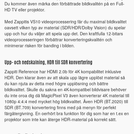
Du kommer även märka den förbättrade bildkvalitén på en Full-
HD TV eller projektor.
Med Zappitis VS10 videoprocessering får du maximal bildkvalitet
oavsett vilken typ av material (SDR/HDR/Dolby Vision) du spelar
upp och hur du väljer att spela upp det. Den kraftfulla 12-bitars
videoprocesseringen förbättrar konverteringskvalitén och
minimerar risken för banding i bilden.
Upp- och nedskalning, HDR till SDR konvertering
Zappiti Reference har HDMI 2.0b för 4K kompabilitet inklusive
HDR. Den klarar även av att skala upp lägre upplöst material så
du kan njuta av detta med högre upplösning och bättre
bildkvalitet. Skulle du sakna en 4K-kompatibel bildvisare behöver
du inte oroa dig då MagicPixel V3 även konverterar 4K material till
1080p 4:4:4 med mycket hög bildkvalitet. Även HDR (BT.2020) till
SDR (BT.709) konvertering finns med på menyn för perfekt
färgåtergivning. En oerhört bra funktion för dig som har en t.ex en
projektor som inte kan återge HDR-material på korrekt sätt.