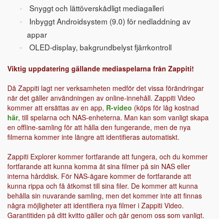
Snyggt och lättöverskådligt mediagalleri
Inbyggt Androidsystem (9.0) för nedladdning av
appar
OLED-display, bakgrundbelyst fjärrkontroll
Viktig uppdatering gällande mediaspelarna från Zappiti!
Då Zappiti lagt ner verksamheten medför det vissa förändringar
när det gäller användningen av online-innehåll. Zappiti Video
kommer att ersättas av en app,
R-video
(köps för låg kostnad
här
, till spelarna och NAS-enheterna. Man kan som vanligt skapa
en offline-samling för att hålla den fungerande, men de nya
filmerna kommer inte längre att identifieras automatiskt.
Zappiti Explorer kommer fortfarande att fungera, och du kommer
fortfarande att kunna komma åt sina filmer på sin NAS eller
interna hårddisk. För NAS-ägare kommer de fortfarande att
kunna rippa och få åtkomst till sina filer. De kommer att kunna
behålla sin nuvarande samling, men det kommer inte att finnas
några möjligheter att identifiera nya filmer i Zappiti Video.
Garantitiden på ditt kvitto gäller och går genom oss som vanligt.