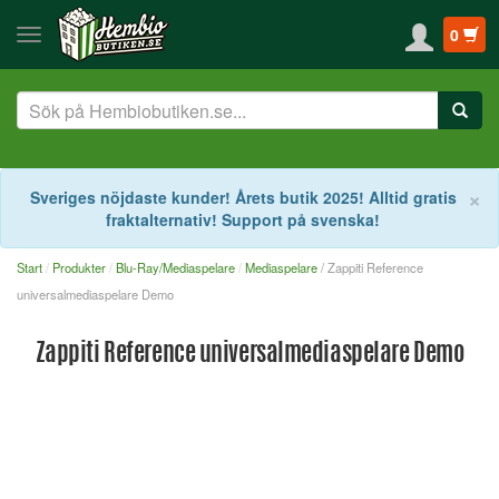
0
S
×
Sveriges nöjdaste kunder! Årets butik 2025! Alltid gratis
fraktalternativ! Support på svenska!
Start
Produkter
Blu-Ray/Mediaspelare
Mediaspelare
/ Zappiti Reference
universalmediaspelare Demo
Zappiti Reference universalmediaspelare Demo