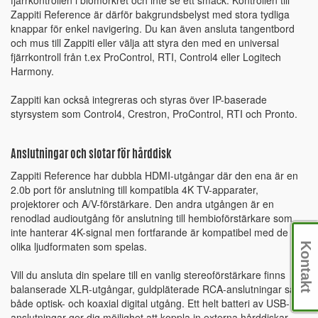
fjärrkontrollen i biomörkret och inte se ett smack. Kontrollen till
Zappiti Reference är därför bakgrundsbelyst med stora tydliga
knappar för enkel navigering. Du kan även ansluta tangentbord
och mus till Zappiti eller välja att styra den med en universal
fjärrkontroll från t.ex ProControl, RTI, Control4 eller Logitech
Harmony.
Zappiti kan också integreras och styras över IP-baserade
styrsystem som Control4, Crestron, ProControl, RTI och Pronto.
Anslutningar och slotar för hårddisk
Zappiti Reference har dubbla HDMI-utgångar där den ena är en
2.0b port för anslutning till kompatibla 4K TV-apparater,
projektorer och A/V-förstärkare. Den andra utgången är en
renodlad audioutgång för anslutning till hembioförstärkare som
inte hanterar 4K-signal men fortfarande är kompatibel med de
olika ljudformaten som spelas.
Kontakt
Vill du ansluta din spelare till en vanlig stereoförstärkare finns
balanserade XLR-utgångar, guldpläterade RCA-anslutningar samt
både optisk- och koaxial digital utgång. Ett helt batteri av USB-
anslutningar ger dig möjlighet att koppla in externa hårddiskar,