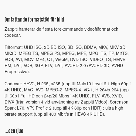
Omfattande formatstöd för bild
Zappiti hanterar de flesta förekommande videofilformat och
codecar.
Filformat: UHD ISO, 3D BD ISO, BD ISO, BDMV, MKV, MKV 3D,
MK3D, MPEG-TS, MPEG-PS, MPEG, MPE, MPG, TS, TP, M2TS,
VOB, AVI, MOV, MP4, QT, WebM, DVD-ISO, VIDEO_TS, RMVB,
RM, DAT, VOB, 3GP, FLV, DAT, AVCHD 2.0 (AVCHD 3D, AVHD
Progressive).
Codecar: HEVC, H.265, x265 (upp till Main10 Level 6.1 High 60p i
4K UHD), MVC, AVC, MPEG-2, MPEG-4, VC-1, H.264/x.264 (upp
till 60p i Full HD och 24p/20 Mbps i 4K UHD), FLV, AVS, XVID,
DIVX (från version 4 vid användning av Zappiti Video), Sorenson
Spark L70, VP9 Profile 2 (upp till 4K 60p och HDR) ; ultra high
bitrate support (upp till 400 Mbit/s in HEVC 4K UHD).
...och ljud