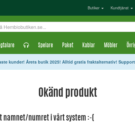
Butiker
Kundtjänst
gtalare
Spelare
Paket
Kablar
Möbler
Övri
ste kunder! Årets butik 2025! Alltid gratis fraktalternativ! Suppor
Okänd produkt
et namnet/numret i vårt system :-(