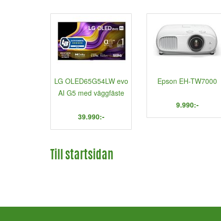
LG OLED65G54LW evo
Epson EH-TW7000
AI G5 med väggfäste
9.990:-
39.990:-
Till startsidan