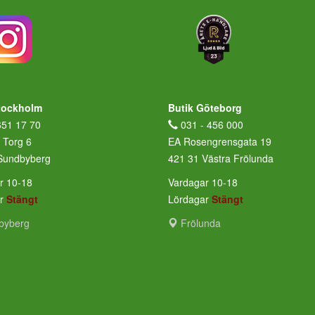
tockholm
Butik Göteborg
651 17 70
031 - 456 000
 Torg 6
EA Rosengrensgata 19
Sundbyberg
421 31 Västra Frölunda
r 10-18
Vardagar 10-18
ar
Stängt
Lördagar
Stängt
byberg
Frölunda