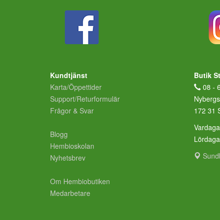
Kundtjänst
Butik S
Karta/Öppettider
08 - 
Support/Returformulär
Nybergs
Frågor & Svar
172 31 
Vardaga
Blogg
Lördag
Hembioskolan
Sund
Nyhetsbrev
Om Hembiobutiken
Medarbetare