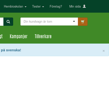
Hembioskolan
Tester
Företag?
Min sida
Din kundvagn är tom
gt
Kampanjer
Tillverkare
S
×
t på svenska!