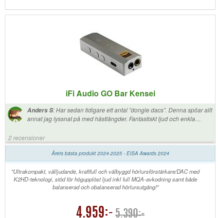
iFi Audio GO Bar Kensei
:
Har sedan tidigare ett antal ”dongle dacs”. Denna spöar allt
Anders S
annat jag lyssnat på med hästlängder. Fantastiskt ljud och enkla
logiska kontroller. Välbyggd
2 recensioner
Årets bästa produkt 2024-2025 - EISA Awards 2024
"Ultrakompakt, välljudande, kraftfull och välbyggd hörlursförstärkare/DAC med
K2HD-teknologi, stöd för högupplöst ljud inkl full MQA-avkodning samt både
balanserad och obalanserad hörlursutgång!"
4.959:-
5.390:-