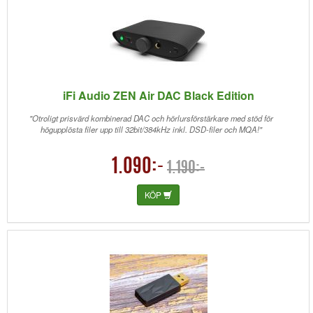
iFi Audio ZEN Air DAC Black Edition
"Otroligt prisvärd kombinerad DAC och hörlursförstärkare med stöd för
högupplösta filer upp till 32bit/384kHz inkl. DSD-filer och MQA!"
1.090:-
1.190:-
KÖP