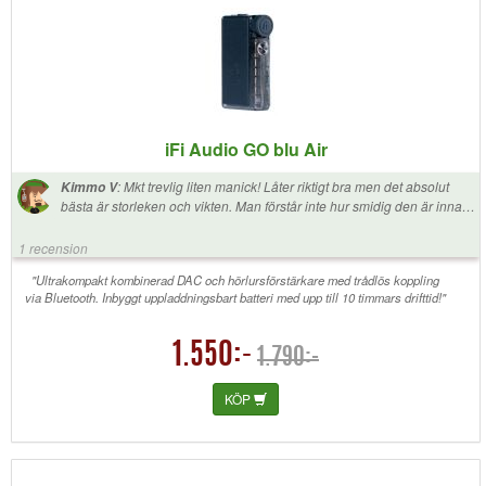
iFi Audio GO blu Air
:
Mkt trevlig liten manick! Låter riktigt bra men det absolut
Kimmo V
bästa är storleken och vikten. Man förstår inte hur smidig den är innan
man håller den i handen. Lite brus med känsliga IEMs men inget som
stör när man har igång musiken. Stort plus för mikrofon så man kan ta
1 recension
samtal när man är på språng. BT signalen är riktigt stabil med min
Sennheiser BTD700 BT adapter. Rekommenderas varmt!
"Ultrakompakt kombinerad DAC och hörlursförstärkare med trådlös koppling
via Bluetooth. Inbyggt uppladdningsbart batteri med upp till 10 timmars drifttid!"
1.550:-
1.790:-
KÖP