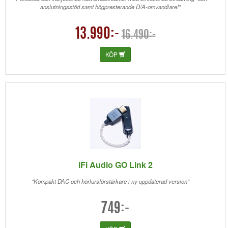
anslutningsstöd samt högpresterande D/A-omvandlare!"
13.990:-
16.490:-
KÖP
iFi Audio GO Link 2
"Kompakt DAC och hörlursförstärkare i ny uppdaterad version"
749:-