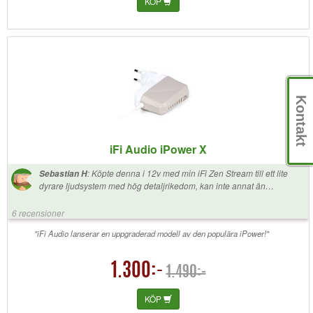
KÖP
Kontakt
iFi Audio iPower X
:
Köpte denna i 12v med min iFi Zen Stream till ett lite
Sebastian H
dyrare ljudsystem med hög detaljrikedom, kan inte annat än
rekommendera! Har den för tillfället i ett litet råttbo av ström och
signalkablar bakom stereon men hör inte ett endaste missljud, allt låter
6 recensioner
över förväntan! Önskar bara ljuset inte fanns där, onödigt, lite tejp
fixade det.
"iFi Audio lanserar en uppgraderad modell av den populära iPower!"
1.300:-
1.490:-
KÖP