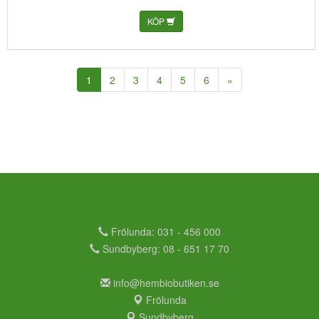
KÖP
(current)
1
2
3
4
5
6
»
Frölunda: 031 - 456 000
Sundbyberg: 08 - 651 17 70
info@hembiobutiken.se
Frölunda
Sundbyberg