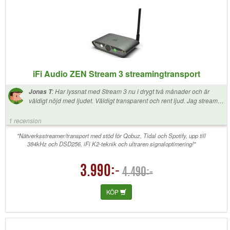
iFi Audio ZEN Stream 3 streamingtransport
:
Har lyssnat med Stream 3 nu i drygt två månader och är
Jonas T
väldigt nöjd med ljudet. Väldigt transparent och rent ljud. Jag streamar
bit perfect med Qobuz connect till min Topping L90 iii Discrete, ifi pro
iCan och Hifiman HE1000se. Min setup är väldigt ren och avslöjar allt
1 recension
som inte ska vara där. Jag kan inte höra skillnad på Stream 3 jämfört
med när jag spelar CD-skivor, det låter lika bra, vilket är ett väldigt bra
"Nätverksstreamer/transport med stöd för Qobuz, Tidal och Spotify, upp till
384kHz och DSD256, iFi K2-teknik och ultraren signaloptimering!"
betyg på en streamer. Jag använder USB-uttaget i Streamern, har inte
testat coax-uttaget. Jag har inte heller erfarenhet av NAS eller Roon.
Men jag kan säga att streama med Qobuz connect låter suveränt bra.
3.990:-
Ifi's app, ifi Nexis är inte den mest intuitiva appen, men den använde
4.490:-
jag bara när jag kopplade upp Streamern till mitt WiFi-nätverk, så det
är egentligen inte något problem.
KÖP