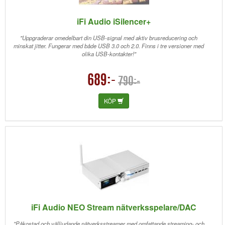
iFi Audio iSilencer+
"Uppgraderar omedelbart din USB-signal med aktiv brusreducering och
minskat jitter. Fungerar med både USB 3.0 och 2.0. Finns i tre versioner med
olika USB-kontakter!"
689:-
790:-
KÖP
iFi Audio NEO Stream nätverksspelare/DAC
"Påkostad och välljudande nätverksstreamer med omfattande streaming- och