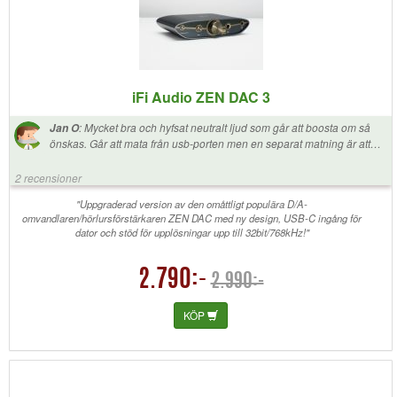
iFi Audio ZEN DAC 3
:
Mycket bra och hyfsat neutralt ljud som går att boosta om så
Jan O
önskas. Går att mata från usb-porten men en separat matning är att
föredra om man tänker använda lite mer krävande lurar.
2 recensioner
"Uppgraderad version av den omåttligt populära D/A-
omvandlaren/hörlursförstärkaren ZEN DAC med ny design, USB-C ingång för
dator och stöd för upplösningar upp till 32bit/768kHz!"
2.790:-
2.990:-
KÖP