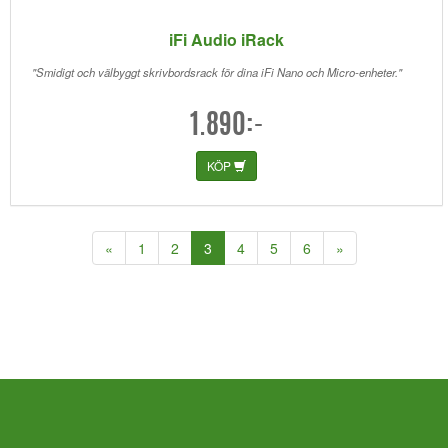
iFi Audio iRack
"Smidigt och välbyggt skrivbordsrack för dina iFi Nano och Micro-enheter."
1.890:-
KÖP
(current)
«
1
2
3
4
5
6
»