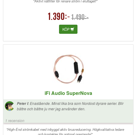
"Aktivt nätfilter för renare ström i eluttaget!"
1.390:-
1.490:-
KÖP
iFi Audio SuperNova
:
Enastående. Minst lika bra som Nordost dyrare serier. Blir
Peter I
bättre och bättre ju mer jag använder den.
1 recension
"High-End strömkabel med inbyggd aktiv brusreducering. Högkvalitativa ledare
och kontakter för optimal prestanda!"