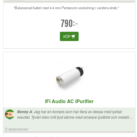
"Balanserad kabel med 4.4 mm Pentaconn anslutning i vardera ände."
790:-
KÖP
iFi Audio AC iPurifier
:
Jag har en kompis som har flera av dessa med lyckat
Benny A
resultat. Tyvärr blev mitt ljud sämre med smalare ljudbild och metallisk
känsla i övertoner. Jag ger betyg 3 eftersom jag vet hur
systemberoende denna typ av produkter är.
5 recensioner