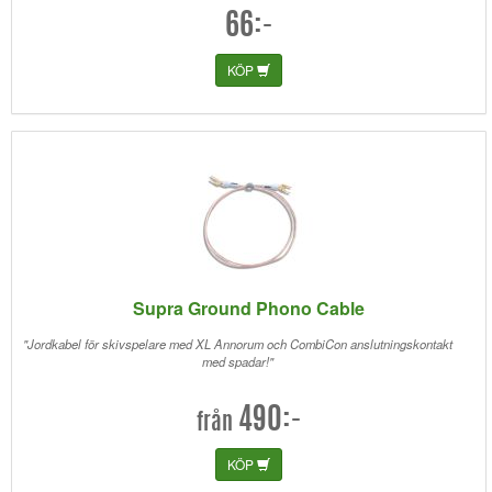
66:-
KÖP
Supra Ground Phono Cable
"Jordkabel för skivspelare med XL Annorum och CombiCon anslutningskontakt
med spadar!"
490:-
från
KÖP