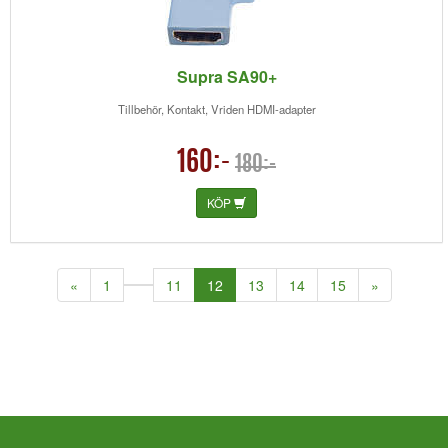
Supra SA90+
Tillbehör, Kontakt, Vriden HDMI-adapter
160:-
180:-
KÖP
(current)
«
1
11
12
13
14
15
»