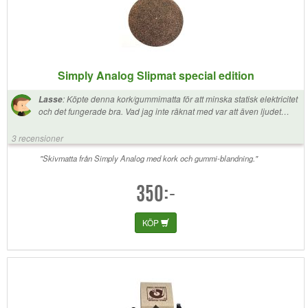
Simply Analog Slipmat special edition
:
Köpte denna kork/gummimatta för att minska statisk elektricitet
Lasse
och det fungerade bra. Vad jag inte räknat med var att även ljudet
skulle påverkas till det hörbart bättre. Musiken blev klarare, tydligare
och med mer fast botten. Rekommenderas! (jämförelsen gjord med
3 recensioner
vanlig standard filtmatta)
"Skivmatta från Simply Analog med kork och gummi-blandning."
350:-
KÖP