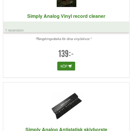
Simply Analog Vinyl record cleaner
1 recension
"Rengöringvätska för dina vinylskivor."
139:-
KÖP
Simply Analog Antistatisk skivborste