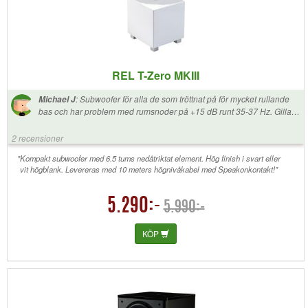
REL T-Zero MKIII
:
Subwoofer för alla de som tröttnat på för mycket rullande
Michael J
bas och har problem med rumsnoder på +15 dB runt 35-37 Hz. Gillar
du musik och önskar en analog tight bas är denna för dig. Jag är
kanonnöjd! Den fyller i det som saknas hos mina stativhögtalare.
2 recensioner
Tänkte köpa två, men är nöjd med en i ett lyssningsrum på 30 m2.
"Kompakt subwoofer med 6.5 tums nedåtriktat element. Hög finish i svart eller
vit högblank. Levereras med 10 meters högnivåkabel med Speakonkontakt!"
5.290:-
5.990:-
KÖP