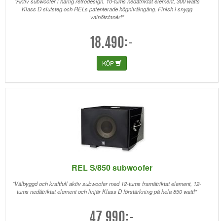
"Aktiv subwoofer i härlig retrodesign. 10-tums nedåtriktat element, 300 watts
Klass D slutsteg och RELs patenterade högnivåingång. Finish i snygg
valnötsfanér!"
18.490:-
KÖP
REL S/850 subwoofer
"Välbyggd och kraftfull aktiv subwoofer med 12-tums framåtriktat element, 12-
tums nedåtriktat element och linjär Klass D förstärkning på hela 850 watt!"
47.990:-