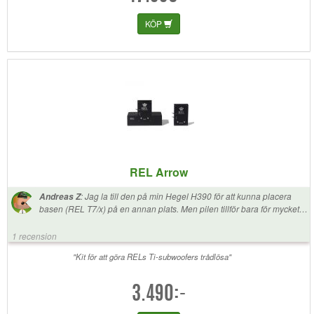
KÖP
REL Arrow
:
Jag la till den på min Hegel H390 för att kunna placera
Andreas Z
basen (REL T7/x) på en annan plats. Men pilen tillför bara för mycket
brus, det kommer konstant brus från basen. Dessutom är lysdioderna
SUPER ljusa vita led och om du planerar att titta i ett mörkt rum. Den
1 recension
känns också billig och är högblank svart så varje fingeravtryck kommer
att lämna ett märke.
"Kit för att göra RELs Ti-subwoofers trådlösa"
3.490:-