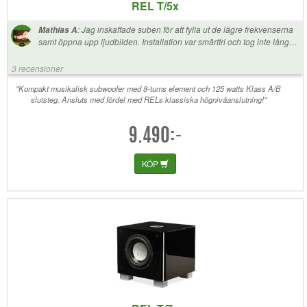
REL T/5x
:
Jag inskaffade suben för att fylla ut de lägre frekvenserna
Mathias A
samt öppna upp ljudbilden. Installation var smärtfri och tog inte lång
tid. Och nu har jag bättre bas och (upplevt) fylligare ljud i allmänhet
tillsammans med mer djup i ljudbilden. Helt klart nöjd.
3 recensioner
"Kompakt musikalisk subwoofer med 8-tums element och 125 watts Klass A/B
slutsteg. Ansluts med fördel med RELs klassiska högnivåanslutning!"
9.490:-
KÖP