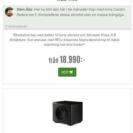
:
Har nu kört den här i tre månader ihop med mina Canton
Sten-Åke
Reference 5. Kompletterar dessa sömlöst utan en massa krångliga
inställningar. En fast,snabb och rejäl bas som är som klippt och skuren
för musik. Man märker egentligen bara att den finns när man stänger
3 recensioner
av den. Otroligt nöjd!
"Musikalisk bas med dubbla 10-tums element och 300 watts Klass A/B
förstärkare. Kan anslutas med RELs klassiska högnivåanslutning för bästa
matchning mot dina frontar!"
18.990:-
från
KÖP