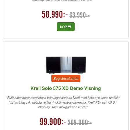
58.990:-
63.990:-
KÖP
Begränsat antal
Krell Solo 575 XD Demo Visning
"Fullt balanserat monoblock från legendariska Krell med hela 575 watts uteffekt
i iBias Class A, dubbla rejäla ringkärnestransformator, Krell XD- och CAST
teknologi samt inbyggd webserver."
99.900:-
209.000:-