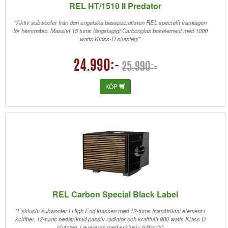
REL HT/1510 II Predator
"Aktiv subwoofer från den engelska basspecialisten REL speciellt framtagen
för hemmabio. Massivt 15 tums långslagigt Carbonglas baselement med 1000
watts Klass-D slutsteg!"
24.990:-
25.990:-
KÖP
REL Carbon Special Black Label
"Exklusiv subwoofer i High End klassen med 12-tums framåtriktat element i
kolfiber, 12-tums nedåtriktad passiv radiator och kraftfullt 900 watts Klass D
slutsteg. Levereras med exklusiv träfront!"