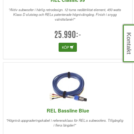
"Aktiv subwoofer i härlig retrodesign. 12-tums nedåtriktat element, 450 watts
Klass D slutsteg och RELs patenterade högnivåingång. Finish i snygg
valnötsfanér!"
25.990:-
Kontakt
KÖP
REL Bassline Blue
"Högnivå uppgraderingskabel i referensklass för REL:s subwoofers. Tillgänglig
i flera längder!"