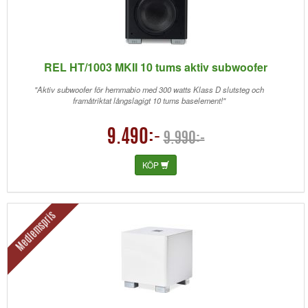
REL HT/1003 MKII 10 tums aktiv subwoofer
"Aktiv subwoofer för hemmabio med 300 watts Klass D slutsteg och
framåtriktat långslagigt 10 tums baselement!"
9.490:-
9.990:-
KÖP
Medlemspris