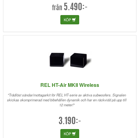
5.490:-
från
KÖP
REL HT-Air MKII Wireless
"Trådlöst sändar/mottagarkit för REL HT-serie av aktiva subwoofers. Signalen
skickas okomprimerad med bibehållen dynamik och har en räckvidd på upp till
12 meter!"
3.190:-
KÖP