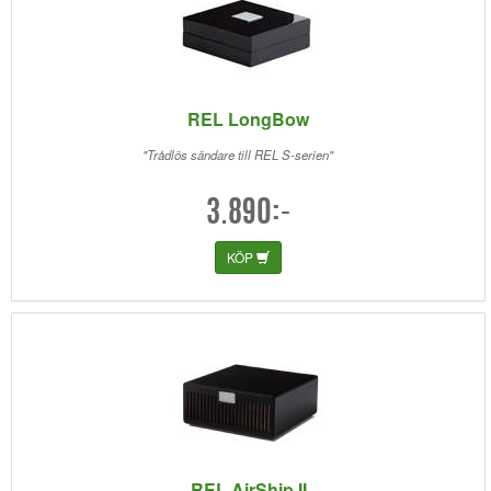
REL LongBow
"Trådlös sändare till REL S-serien"
3.890:-
KÖP
REL AirShip II