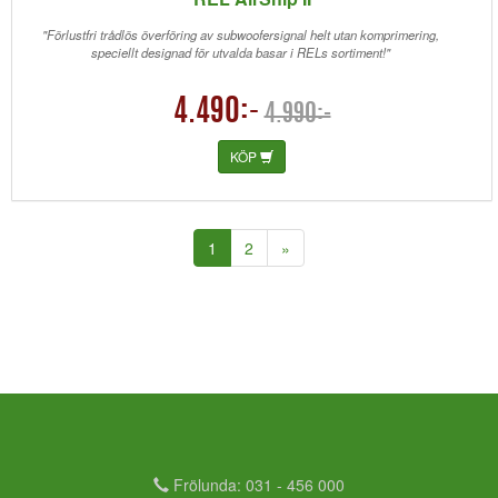
"Förlustfri trådlös överföring av subwoofersignal helt utan komprimering,
speciellt designad för utvalda basar i RELs sortiment!"
4.490:-
4.990:-
KÖP
(current)
1
2
»
Frölunda: 031 - 456 000