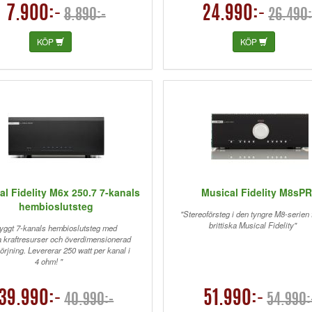
7.900:-
24.990:-
8.890:-
26.490:
KÖP
KÖP
al Fidelity M6x 250.7 7-kanals
Musical Fidelity M8sP
hembioslutsteg
"Stereoförsteg i den tyngre M8-serien 
brittiska Musical Fidelity"
yggt 7-kanals hembioslutsteg med
a kraftresurser och överdimensionerad
örjning. Levererar 250 watt per kanal i
4 ohm! "
39.990:-
51.990:-
40.990:-
54.990: