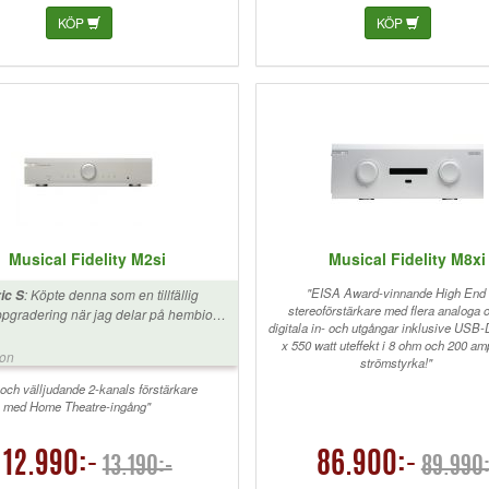
KÖP
KÖP
Musical Fidelity M2si
Musical Fidelity M8xi
"EISA Award-vinnande High End
:
Köpte denna som en tillfällig
ic S
stereoförstärkare med flera analoga 
pgradering när jag delar på hembio
digitala in- och utgångar inklusive USB
h 2 kanal. Driver ett par MA RX8 med
x 550 watt uteffekt i 8 ohm och 200 am
avur och full kontroll i alla register och
ion
strömstyrka!"
 även basen som med fel förstärkare
rna blommar ut på RX8 Tillräckligt med
 och välljudande 2-kanals förstärkare
wer och det blir mycket över. Ett bra val
med Home Theatre-ingång"
r den som vill lägga pengarna på en bra
 och streamer separat Mycket för
12.990:-
86.900:-
ngarna och frågan är om det behövs
13.190:-
89.990:
 M5 eller M6 vid nästa uppgradering av