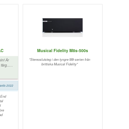
AC
Musical Fidelity M8s-500s
"Stereoslutsteg i den tyngre M8-serien från
in! Är
brittiska Musical Fidelity"
färg...
wards 2022
-End
tal
d
bre
ad