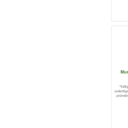
Mus
"Välb
ordentlig
strömför