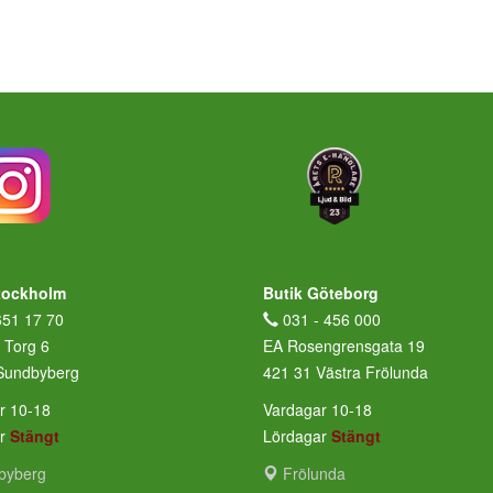
tockholm
Butik Göteborg
651 17 70
031 - 456 000
 Torg 6
EA Rosengrensgata 19
Sundbyberg
421 31 Västra Frölunda
r 10-18
Vardagar 10-18
ar
Stängt
Lördagar
Stängt
byberg
Frölunda