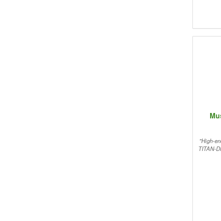
hö
Mus
"High-en
TITAN-DN