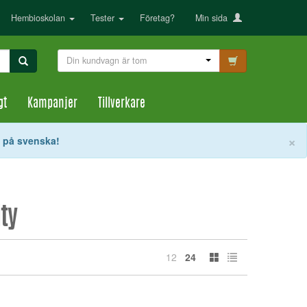
Hembioskolan
Tester
Företag?
Min sida
Din kundvagn är tom
gt
Kampanjer
Tillverkare
S
×
t på svenska!
ty
12
24