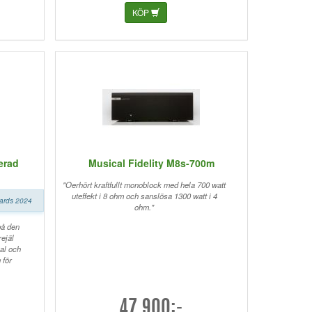
KÖP
erad
Musical Fidelity M8s-700m
"Oerhört kraftfullt monoblock med hela 700 watt
uteffekt i 8 ohm och sanslösa 1300 watt i 4
wards 2024
ohm."
på den
rejäl
al och
 för
47.900:-