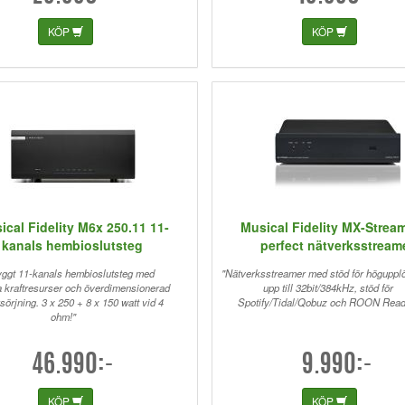
KÖP
KÖP
ical Fidelity M6x 250.11 11-
Musical Fidelity MX-Stream
kanals hembioslutsteg
perfect nätverksstream
yggt 11-kanals hembioslutsteg med
"Nätverksstreamer med stöd för högupplö
a kraftresurser och överdimensionerad
upp till 32bit/384kHz, stöd för
sörjning. 3 x 250 + 8 x 150 watt vid 4
Spotify/Tidal/Qobuz och ROON Read
ohm!"
46.990:-
9.990:-
KÖP
KÖP