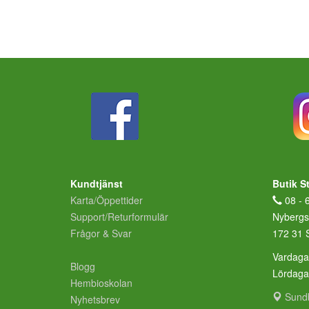
Kundtjänst
Butik S
Karta/Öppettider
08 - 
Support/Returformulär
Nybergs
Frågor & Svar
172 31 
Vardaga
Blogg
Lördag
Hembioskolan
Sund
Nyhetsbrev