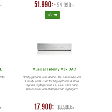
51.990:-
-
54.990:-
KÖP
RE
Musical Fidelity M3x DAC
från
"Välbyggd och välljudande DAC i sann Musical
Fidelity anda. Stöd för högupplöst ljud, flera
digitala ingångar inkl. PC-USB samt både
balanserade och obalanserade utgångar!"
17.900:-
-
18.990:-