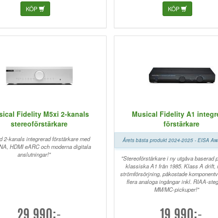
gtalare?
KÖP
KÖP
ical Fidelity M5xi 2-kanals
Musical Fidelity A1 integr
stereoförstärkare
förstärkare
d 2-kanals integrerad förstärkare med
Årets bästa produkt 2024-2025 - EISA A
A, HDMI eARC och moderna digitala
anslutningar!"
"Stereoförstärkare i ny utgåva baserad 
klassiska A1 från 1985. Klass A drift, 
strömförsörjning, påkostade komponentv
flera analoga ingångar inkl. RIAA-steg
MM/MC-pickuper!"
29.990:-
19.990:-