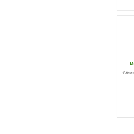
M
"Påkost