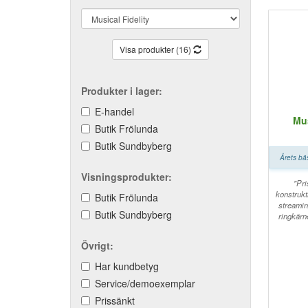
Visa produkter (16)
Produkter i lager:
E-handel
Mus
Butik Frölunda
Butik Sundbyberg
Årets bä
Visningsprodukter:
"Pri
konstrukt
Butik Frölunda
streamin
Butik Sundbyberg
ringkärn
Övrigt:
Har kundbetyg
Service/demoexemplar
Prissänkt