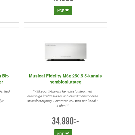
KÖP
 Bit-
Musical Fidelity M6x 250.5 5-kanals
er
hembioslutsteg
st ljud
"Välbyggt 5-kanals hembioslutsteg med
ordentliga kraftresurser och överdimensionerad
y!"
strömförsörjning. Levererar 250 watt per kanal i
4 ohm! "
34.990:-
KÖP