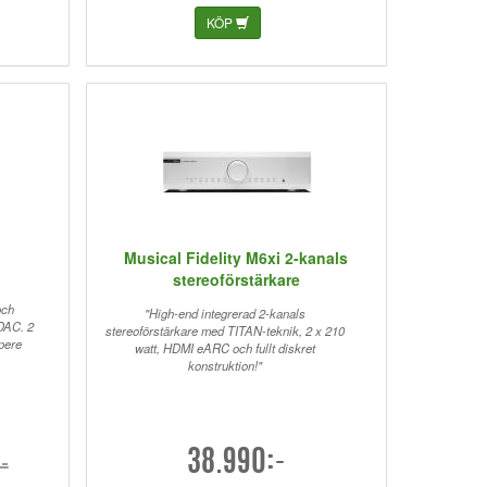
KÖP
Musical Fidelity M6xi 2-kanals
stereoförstärkare
och
"High-end integrerad 2-kanals
-DAC. 2
stereoförstärkare med TITAN-teknik, 2 x 210
pere
watt, HDMI eARC och fullt diskret
konstruktion!"
38.990:-
-