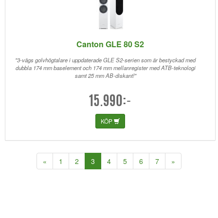
Canton GLE 80 S2
"3-vägs golvhögtalare i uppdaterade GLE S2-serien som är bestyckad med
dubbla 174 mm baselement och 174 mm mellanregister med ATB-teknologi
samt 25 mm AB-diskant!"
15.990:-
KÖP
(current)
«
1
2
3
4
5
6
7
»