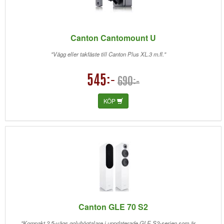
Canton Cantomount U
"Vägg eller takfäste till Canton Plus XL.3 m.fl."
545:-
690:-
KÖP
Canton GLE 70 S2
"Kompakt 2.5-vägs golvhögtalare i uppdaterade GLE S2-serien som är