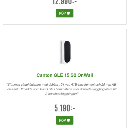
12.990:-
KÖP
Canton GLE 15 S2 OnWall
"Slimmad vägghögtalare med dubbla 154 mm ATB-baselement och 25 mm AB-
diskant. Utmärkta som front LCR i hemmabion eller diskreta vägghögtalare till
2-kanalsanläggningen!"
5.190:-
KÖP