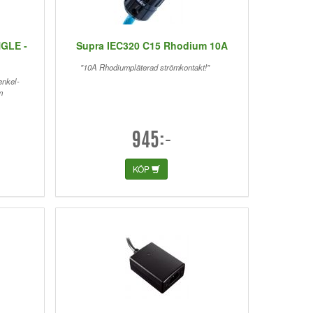
NGLE -
Supra IEC320 C15 Rhodium 10A
"10A Rhodiumpläterad strömkontakt!"
enkel-
m
945:-
KÖP