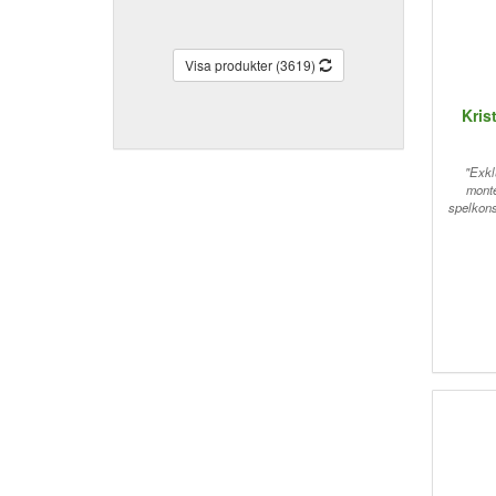
Visa produkter (3619)
Kris
"Exkl
monte
spelkons