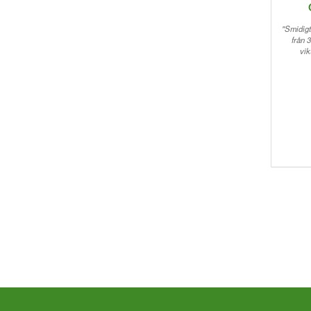
"Smidigt 
från 
vik