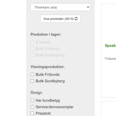
Visa produkter (3619)
Produkter i lager:
E-handel
Speak
Butik Frölunda
Butik Sundbyberg
"Tillbeh
Visningsprodukter:
Butik Frölunda
Butik Sundbyberg
Övrigt:
Har kundbetyg
Service/demoexemplar
Prissänkt