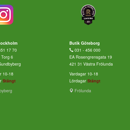
tockholm
Butik Göteborg
651 17 70
031 - 456 000
 Torg 6
EA Rosengrensgata 19
Sundbyberg
421 31 Västra Frölunda
r 10-18
Vardagar 10-18
ar
Stängt
Lördagar
Stängt
byberg
Frölunda