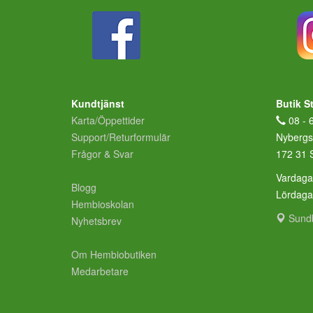
Kundtjänst
Butik S
Karta/Öppettider
08 - 
Support/Returformulär
Nybergs
Frågor & Svar
172 31 
Vardaga
Blogg
Lördag
Hembioskolan
Sund
Nyhetsbrev
Om Hembiobutiken
Medarbetare