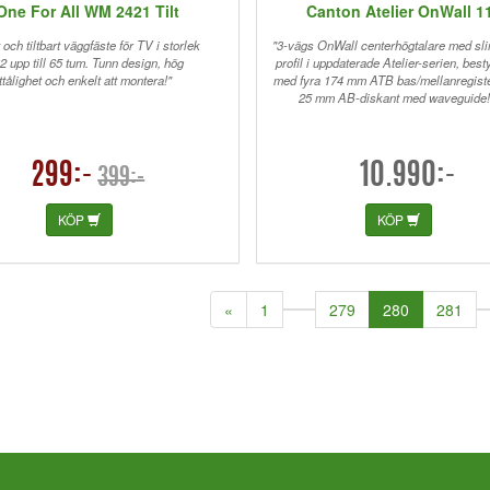
One For All WM 2421 Tilt
Canton Atelier OnWall 1
och tiltbart väggfäste för TV i storlek
"3-vägs OnWall centerhögtalare med s
32 upp till 65 tum. Tunn design, hög
profil i uppdaterade Atelier-serien, bes
ttålighet och enkelt att montera!"
med fyra 174 mm ATB bas/mellanregist
25 mm AB-diskant med waveguide!
299:-
10.990:-
399:-
KÖP
KÖP
(current)
«
1
279
280
281