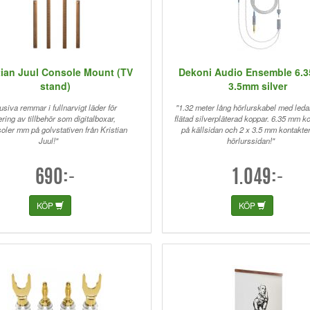
tian Juul Console Mount (TV
Dekoni Audio Ensemble 6.
stand)
3.5mm silver
usiva remmar i fullnarvigt läder för
"1.32 meter lång hörlurskabel med leda
ring av tillbehör som digitalboxar,
flätad silverpläterad koppar. 6.35 mm k
oler mm på golvstativen från Kristian
på källsidan och 2 x 3.5 mm kontakte
Juul!"
hörlurssidan!"
690:-
1.049:-
KÖP
KÖP