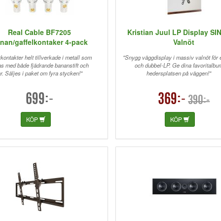
Real Cable BF7205
Kristian Juul LP Display SI
nan/gaffelkontaker 4-pack
Valnöt
kontakter helt tillverkade i metall som
"Snygg väggdisplay i massiv valnöt för 
as med både fjädrande bananstift och
och dubbel-LP. Ge dina favoritalbu
ar. Säljes i paket om fyra stycken!"
hedersplatsen på väggen!"
699:-
369:-
390:-
KÖP
KÖP