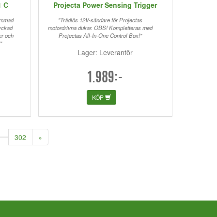
1 C
Projecta Power Sensing Trigger
limmad
"Trådlös 12V-sändare för Projectas
tyckad
motordrivna dukar. OBS! Kompletteras med
er och
Projectas All-In-One Control Box!"
"
Lager: Leverantör
1.989:-
KÖP
302
»