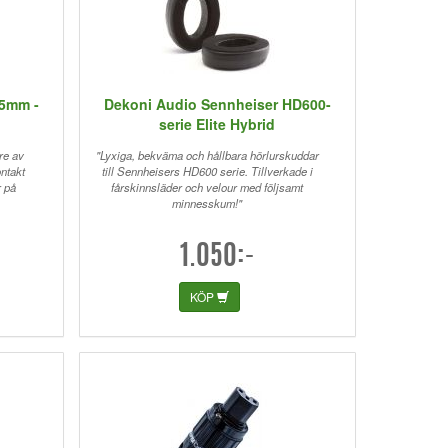
35mm -
Dekoni Audio Sennheiser HD600-
serie Elite Hybrid
re av
"Lyxiga, bekväma och hållbara hörlurskuddar
ontakt
till Sennheisers HD600 serie. Tillverkade i
r på
fårskinnsläder och velour med följsamt
minnesskum!"
1.050:-
KÖP