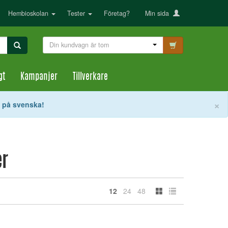
Hembioskolan
Tester
Företag?
Min sida
Din kundvagn är tom
gt
Kampanjer
Tillverkare
S
×
t på svenska!
er
12
24
48