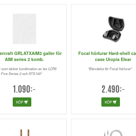
ercraft GRLATXAIM2 galler för
Focal hörlurar Hard-shell ca
AIM series 2 komb.
case Utopia Elear
ör som täcker kombination av tex LCR5
"Bärväska för Focal hörlurar"
Five Series 2 och ATX100"
1.090:-
2.490:-
KÖP
KÖP