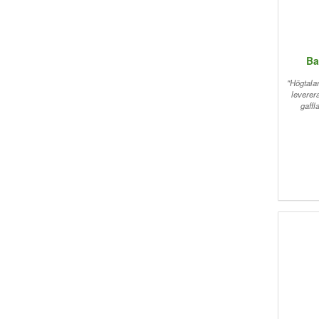
Ba
"Högtalar
leverer
gaffl