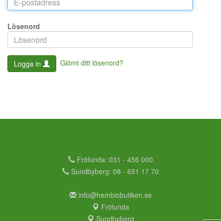
Lösenord
Glömt ditt lösenord?
Logga in
Frölunda: 031 - 456 000
Sundbyberg: 08 - 651 17 70
info@hembiobutiken.se
Frölunda
Sundbyberg