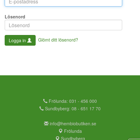
Lösenord
Glömt ditt lösenord?
Logga in
Frölunda: 031 - 456 000
Sundbyberg: 08 - 651 17 70
info@hembiobutiken.se
Frölunda
Sundbyberg