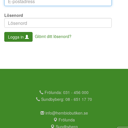
Lösenord
Glömt ditt lösenord?
Logga in
Frölunda: 031 - 456 000
Sundbyberg: 08 - 651 17 70
info@hembiobutiken.se
Frölunda
Sundbyberg