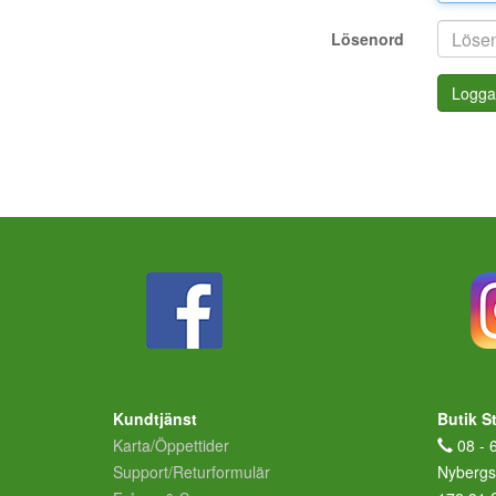
Lösenord
Logga
Kundtjänst
Butik S
Karta/Öppettider
08 - 
Support/Returformulär
Nybergs