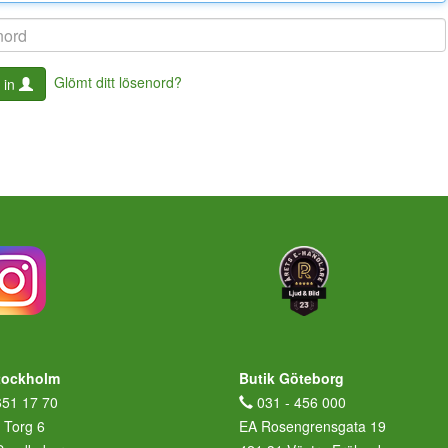
Glömt ditt lösenord?
 in
tockholm
Butik Göteborg
651 17 70
031 - 456 000
 Torg 6
EA Rosengrensgata 19