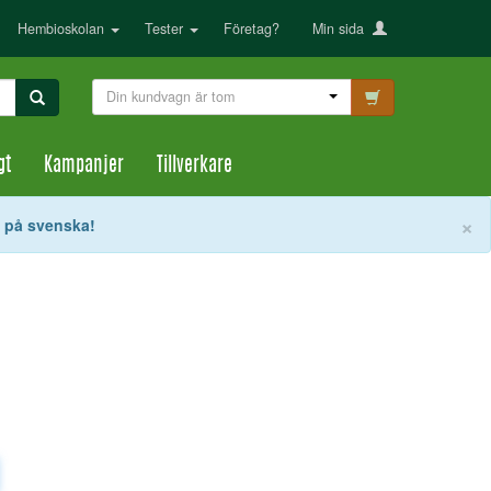
Hembioskolan
Tester
Företag?
Min sida
Din kundvagn är tom
gt
Kampanjer
Tillverkare
S
×
t på svenska!