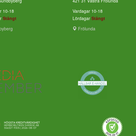
Sundbyberg
421 31 Västra Frölunda
r 10-18
Vardagar 10-18
ar
Stängt
Lördagar
Stängt
byberg
Frölunda