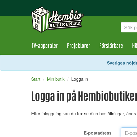
TV-apparater
Projektorer
Förstärkare
Hö
Sveriges nöjda
Start
Min butik
Logga in
Logga in på Hembiobutike
Efter inloggning kan du tex se dina beställningar, änd
E-postadress