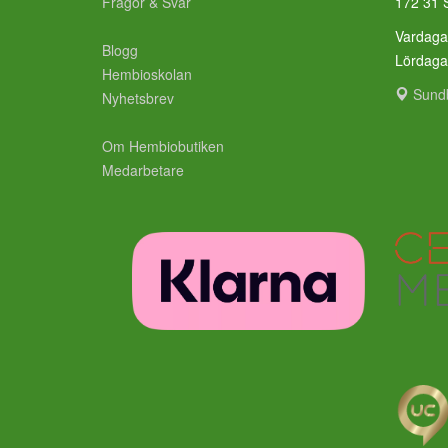
Frågor & Svar
172 31 
Vardaga
Blogg
Lördag
Hembioskolan
Sund
Nyhetsbrev
Om Hembiobutiken
Medarbetare