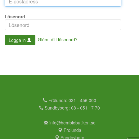
Lösenord
Glömt ditt lösenord?
Logga in
Frölunda: 031 - 456 000
Sundbyberg: 08 - 651 17 70
info@hembiobutiken.se
Frölunda
Sundbyberg