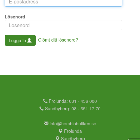
Lösenord
Glömt ditt lösenord?
Logga in
Frölunda: 031 - 456 000
Sundbyberg: 08 - 651 17 70
info@hembiobutiken.se
Frölunda
Sundbyberg